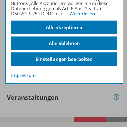
Buttons „Alle Akzeptieren“ willigen Sie in diese
Datenerhebung gemäß Art. 6 Abs. 1 S. 1 a)
Zugehörige Produkte
DSGVO, § 25 TDDDG ein.
…
Weiterlesen
Alle akzeptieren
Inhaltsverzeichnis
Alle ablehnen
Empfehlungen der Redaktion
Einstellungen bearbeiten
Benachrichtigungs-Service
Impressum
Veranstaltungen