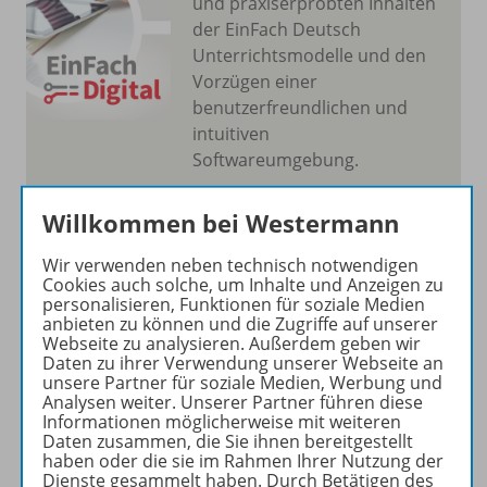
und praxiserprobten Inhalten
der EinFach Deutsch
Unterrichtsmodelle und den
Vorzügen einer
benutzerfreundlichen und
intuitiven
Softwareumgebung.
Mehr erfahren
Willkommen bei Westermann
Wir verwenden neben technisch notwendigen
Cookies auch solche, um Inhalte und Anzeigen zu
personalisieren, Funktionen für soziale Medien
anbieten zu können und die Zugriffe auf unserer
Webseite zu analysieren. Außerdem geben wir
Produktinformationen
Daten zu ihrer Verwendung unserer Webseite an
unsere Partner für soziale Medien, Werbung und
Analysen weiter. Unserer Partner führen diese
Informationen möglicherweise mit weiteren
Beschreibung
Daten zusammen, die Sie ihnen bereitgestellt
haben oder die sie im Rahmen Ihrer Nutzung der
Dienste gesammelt haben. Durch Betätigen des