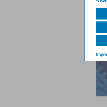
Weite
Impr