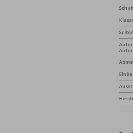
Schul
Klass
Seite
Autor
Autor
Abme
Einba
Ausst
Herste