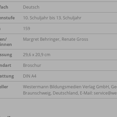
fach
Deutsch
enstufe
10. Schuljahr bis 13. Schuljahr
n
159
en/
Margret Behringer, Renate Gross
innen
ssung
29,6 x 20,9 cm
ndart
Broschur
attung
DIN A4
ller
Westermann Bildungsmedien Verlag GmbH, Geo
Braunschweig, Deutschland, E-Mail: service@w