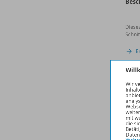
Besc
Dieses
Schnit
E
Will
Zuge
Wir v
Inhalt
anbie
analy
Webse
weite
mit w
die s
Betäti
Daten