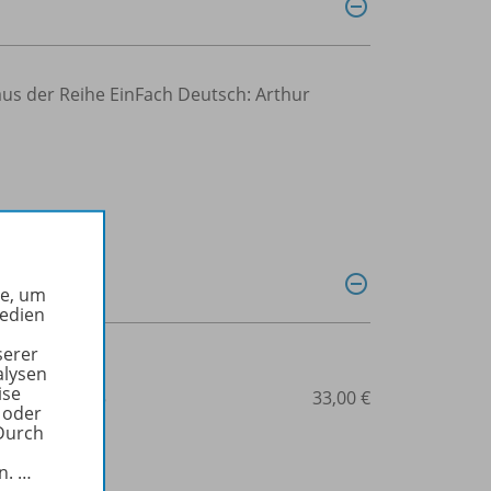
aus der Reihe EinFach Deutsch: Arthur
he, um
Medien
serer
alysen
ise
3-14-022674-5
33,00 €
 oder
Durch
in.
…