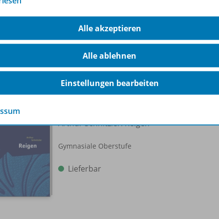
rlesen
Lieferbar
Alle akzeptieren
Alle ablehnen
Einstellungen bearbeiten
EinFach Deutsch
essum
Unterrichtsmodelle
978-
Arthur Schnitzler: Reigen
Gymnasiale Oberstufe
Lieferbar