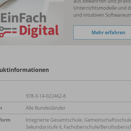
aus bewährten und praxis
Unterrichtsmodelle und d
und intuitiven Softwareu
Mehr erfahren
uktinformationen
978-3-14-022462-8
n
Alle Bundesländer
form
Integrierte Gesamtschule, Gemeinschaftsschule
Sekundarstufe II, Fachoberschule/
Berufsobersc