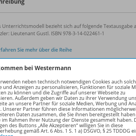
hreibung
 Unterrichtsmodell bezieht sich auf folgende Textausgabe 
zler: Lieutenant Gustl. ISBN 978-3-14-022461-1
rfahren Sie mehr über die Reihe
kommen bei Westermann
hörige Produkte
erwenden neben technisch notwendigen Cookies auch solc
e und Anzeigen zu personalisieren, Funktionen für soziale 
ten zu können und die Zugriffe auf unserer Webseite zu
sieren. Außerdem geben wir Daten zu ihrer Verwendung un
EinFach Deutsch
ite an unsere Partner für soziale Medien, Werbung und An
r. Unserer Partner führen diese Informationen möglicherwe
Unterrichtsmodelle
978-
eiteren Daten zusammen, die Sie ihnen bereitgestellt haben
Arthur Schnitzler: Fräulein Else
ie im Rahmen Ihrer Nutzung der Dienste gesammelt haben. 
gen des Buttons „Alle Akzeptieren“ willigen Sie in diese
erhebung gemäß Art. 6 Abs. 1 S. 1 a) DSGVO, § 25 TDDDG e
Gymnasiale Oberstufe