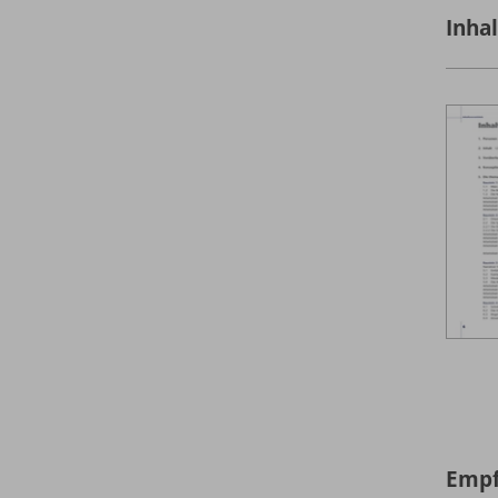
Inha
Empf