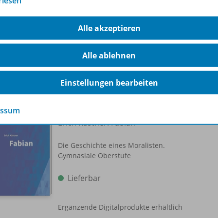
rlesen
Lieferbar
Alle akzeptieren
Alle ablehnen
Einstellungen bearbeiten
EinFach Deutsch
essum
Unterrichtsmodelle
978-
Erich Kästner: Fabian
Die Geschichte eines Moralisten.
Gymnasiale Oberstufe
Lieferbar
Ergänzende Digitalprodukte erhältlich