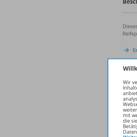
Besc
Diese
Reife
E
Will
Zuge
Wir v
Inhalt
anbie
analy
Webse
weite
mit w
die s
Betäti
Daten