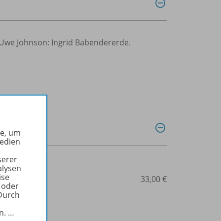
 Uwe Johnson: Ingrid Babendererde.
he, um
Medien
serer
alysen
ise
3-14-022474-1
33,00 €
 oder
Durch
in.
…