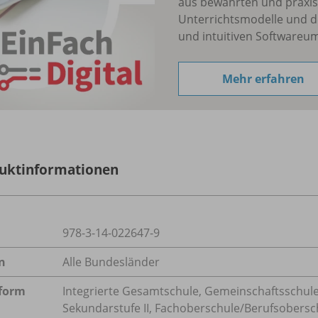
aus bewährten und praxis
Unterrichtsmodelle und d
und intuitiven Softwareu
Mehr erfahren
uktinformationen
978-3-14-022647-9
n
Alle Bundesländer
form
Integrierte Gesamtschule, Gemeinschaftsschule
Sekundarstufe II, Fachoberschule/
Berufsobersc