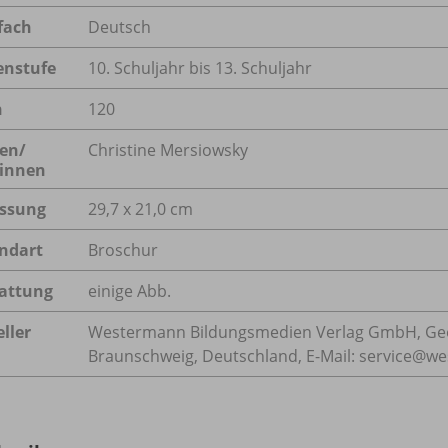
fach
Deutsch
enstufe
10. Schuljahr bis 13. Schuljahr
n
120
en/
Christine Mersiowsky
innen
ssung
29,7 x 21,0 cm
ndart
Broschur
attung
einige Abb.
ller
Westermann Bildungsmedien Verlag GmbH, Geo
Braunschweig, Deutschland, E-Mail: service@w