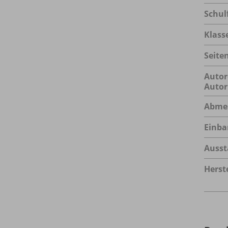
Schul
Klass
Seite
Autor
Autor
Abme
Einba
Ausst
Herste