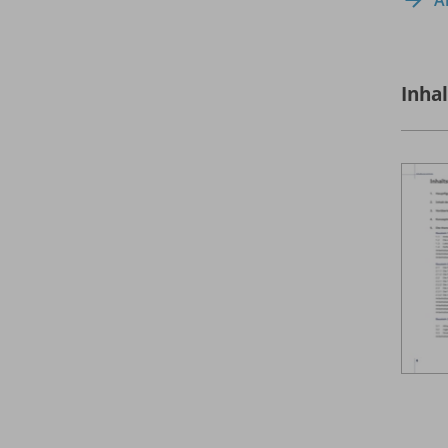
A
Inha