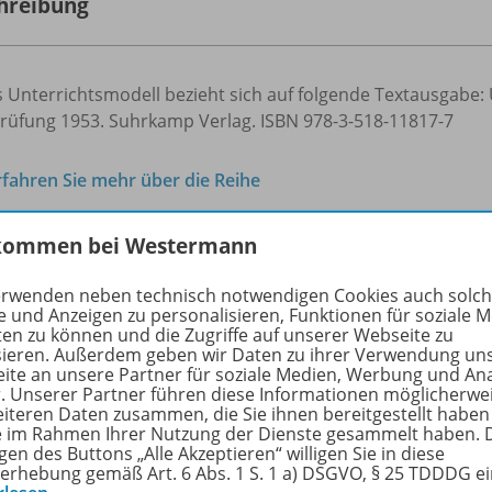
hreibung
s Unterrichtsmodell bezieht sich auf folgende Textausgabe:
prüfung 1953. Suhrkamp Verlag. ISBN 978-3-518-11817-7
rfahren Sie mehr über die Reihe
kommen bei Westermann
hörige Produkte
erwenden neben technisch notwendigen Cookies auch solc
e und Anzeigen zu personalisieren, Funktionen für soziale 
ten zu können und die Zugriffe auf unserer Webseite zu
sieren. Außerdem geben wir Daten zu ihrer Verwendung un
EinFach Deutsch
ite an unsere Partner für soziale Medien, Werbung und An
r. Unserer Partner führen diese Informationen möglicherwe
Unterrichtsmodelle
978-
eiteren Daten zusammen, die Sie ihnen bereitgestellt haben
Henrik Ibsen: Ein Volksfeind
ie im Rahmen Ihrer Nutzung der Dienste gesammelt haben. 
gen des Buttons „Alle Akzeptieren“ willigen Sie in diese
erhebung gemäß Art. 6 Abs. 1 S. 1 a) DSGVO, § 25 TDDDG e
Gymnasiale Oberstufe