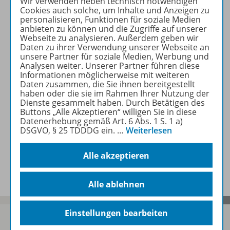
Lösungen
Wir verwenden neben technisch notwendigen
Cookies auch solche, um Inhalte und Anzeigen zu
personalisieren, Funktionen für soziale Medien
anbieten zu können und die Zugriffe auf unserer
Webseite zu analysieren. Außerdem geben wir
Auch in Paketen erhältlich
Daten zu ihrer Verwendung unserer Webseite an
unsere Partner für soziale Medien, Werbung und
Analysen weiter. Unserer Partner führen diese
Informationen möglicherweise mit weiteren
Empfehlungen der Redaktion
Daten zusammen, die Sie ihnen bereitgestellt
haben oder die sie im Rahmen Ihrer Nutzung der
Dienste gesammelt haben. Durch Betätigen des
Buttons „Alle Akzeptieren“ willigen Sie in diese
Benachrichtigungs-Service
Datenerhebung gemäß Art. 6 Abs. 1 S. 1 a)
DSGVO, § 25 TDDDG ein.
…
Weiterlesen
Alle akzeptieren
Veranstaltungen
Alle ablehnen
Einstellungen bearbeiten