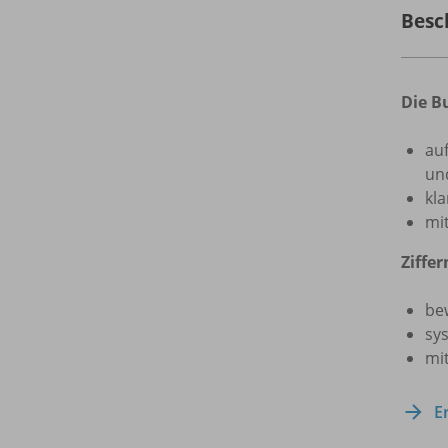
Besc
Die B
au
un
kl
mi
Ziffe
be
sy
mi
E