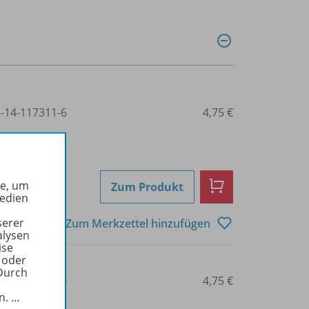
3-14-117311-6
4,75 €
he, um
Zum Produkt
Medien
serer
Zum Merkzettel hinzufügen
alysen
ise
 oder
Durch
3-14-117313-0
4,75 €
in.
…