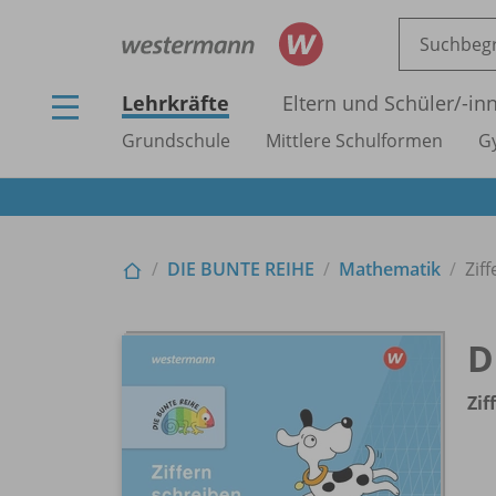
Lehrkräfte
Eltern und Schüler/
-in
Grundschule
Mittlere Schulformen
G
DIE BUNTE REIHE
Mathematik
Zif
D
Zif