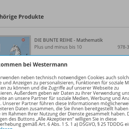
hörige Produkte
DIE BUNTE REIHE - Mathematik
Plus und minus bis 10
978-
Lieferbar
kommen bei Westermann
erwenden neben technisch notwendigen Cookies auch solc
e und Anzeigen zu personalisieren, Funktionen für soziale 
ten zu können und die Zugriffe auf unserer Webseite zu
sieren. Außerdem geben wir Daten zu ihrer Verwendung un
ite an unsere Partner für soziale Medien, Werbung und An
r. Unserer Partner führen diese Informationen möglicherwe
eiteren Daten zusammen, die Sie ihnen bereitgestellt haben
DIE BUNTE REIHE - Mathematik
ie im Rahmen Ihrer Nutzung der Dienste gesammelt haben. 
Plus und minus bis 20
978-
gen des Buttons „Alle Akzeptieren“ willigen Sie in diese
erhebung gemäß Art. 6 Abs. 1 S. 1 a) DSGVO, § 25 TDDDG e