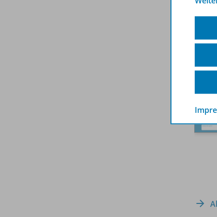
Weite
Impr
A