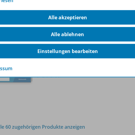
rlesen
Lieferbar
Alle akzeptieren
Alle ablehnen
Einstellungen bearbeiten
DIE BUNTE REIHE - Mathematik
Plus und minus bis 100
978-
essum
Lieferbar
lle 60 zugehörigen Produkte anzeigen