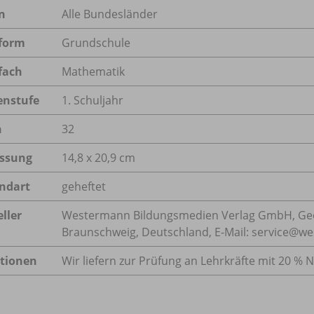
n
Alle Bundesländer
form
Grundschule
fach
Mathematik
enstufe
1. Schuljahr
n
32
ssung
14,8 x 20,9 cm
ndart
geheftet
ller
Westermann Bildungsmedien Verlag GmbH, Geo
Braunschweig, Deutschland, E-Mail: service@w
tionen
Wir liefern zur Prüfung an Lehrkräfte mit 20 % N