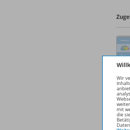
Zuge
Will
Wir v
Inhalt
anbie
analy
Webse
weite
mit w
die s
Betäti
Daten