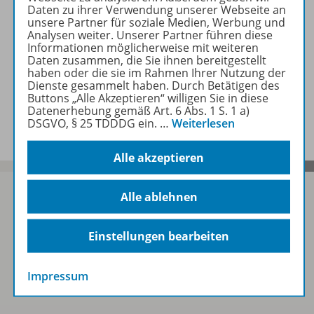
Lösungen
Daten zu ihrer Verwendung unserer Webseite an
unsere Partner für soziale Medien, Werbung und
Analysen weiter. Unserer Partner führen diese
Informationen möglicherweise mit weiteren
Benachrichtigungs-Service
Daten zusammen, die Sie ihnen bereitgestellt
haben oder die sie im Rahmen Ihrer Nutzung der
Dienste gesammelt haben. Durch Betätigen des
Buttons „Alle Akzeptieren“ willigen Sie in diese
Veranstaltungen
Datenerhebung gemäß Art. 6 Abs. 1 S. 1 a)
DSGVO, § 25 TDDDG ein.
…
Weiterlesen
Alle akzeptieren
Alle ablehnen
Sofort profitieren
Einstellungen bearbeiten
Zum Newsletter anmelden
Impressum