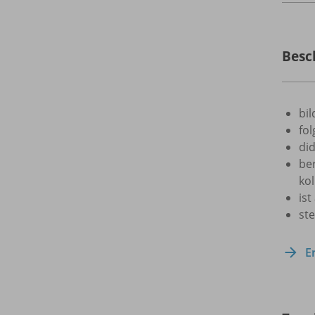
Besc
bi
fo
did
ber
ko
ist
st
E