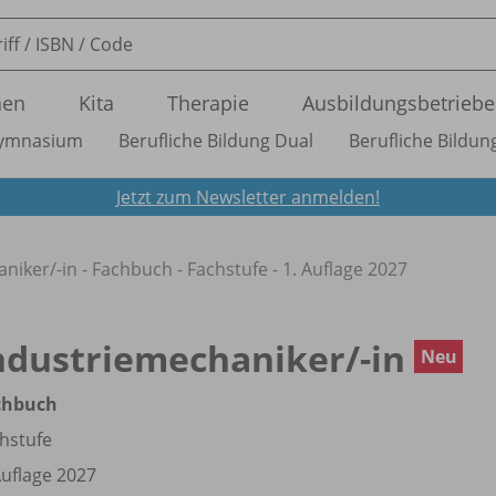
nen
Kita
Therapie
Ausbildungsbetriebe
ymnasium
Berufliche Bildung Dual
Berufliche Bildung
Jetzt zum Newsletter anmelden!
aniker/
-in - Fachbuch - Fachstufe - 1. Auflage 2027
ndustriemechaniker/
-in
Neu
chbuch
hstufe
Auflage 2027