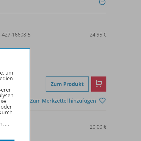
3-427-16608-5
24,95 €
he, um
Medien
Zum Produkt
serer
alysen
Zum Merkzettel hinzufügen
ise
 oder
Durch
in.
…
427-16609
20,00 €