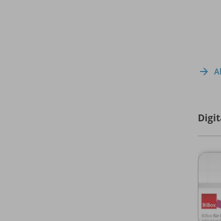
A
Digi