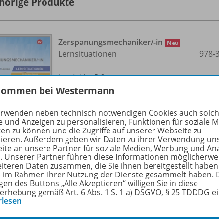
hörige Produkte
Zerspanungsmechaniker/
-in
Neu
Lernsituationen
978-
Lernfelder 5-8
kommen bei Westermann
Vorbestellbar
erwenden neben technisch notwendigen Cookies auch solc
e und Anzeigen zu personalisieren, Funktionen für soziale 
ten zu können und die Zugriffe auf unserer Webseite zu
Ergänzende Digitalprodukte erhältlich
sieren. Außerdem geben wir Daten zu ihrer Verwendung un
ite an unsere Partner für soziale Medien, Werbung und An
r. Unserer Partner führen diese Informationen möglicherwe
eiteren Daten zusammen, die Sie ihnen bereitgestellt haben
ie im Rahmen Ihrer Nutzung der Dienste gesammelt haben. 
gen des Buttons „Alle Akzeptieren“ willigen Sie in diese
Zerspanungsmechaniker/
-in
erhebung gemäß Art. 6 Abs. 1 S. 1 a) DSGVO, § 25 TDDDG e
Lernsituationen Lernfelder 5-8
WEB-
Neu
rlesen
Lösungen