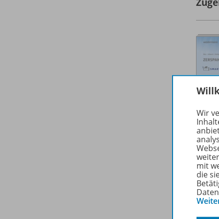
Zuge
Will
Wir v
Inhalt
anbie
analy
Webse
weite
mit w
die s
Betäti
Daten
Weite