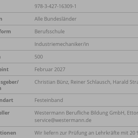
978-3-427-16309-1
n
Alle Bundesländer
form
Berufsschule
Industriemechaniker/in
n
500
eint
Februar 2027
sgeber/
Christian Bünz, Reiner Schlausch, Harald Str
n
ndart
Festeinband
ller
Westermann Berufliche Bildung GmbH, Ettore-
service@westermann.de
tionen
Wir liefern zur Prüfung an Lehrkräfte mit 20