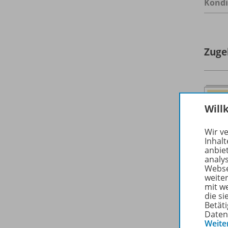
Kondi
Zuge
Will
Wir v
Inhalt
anbie
analy
Webse
weite
mit w
die s
Betäti
Daten
Weite