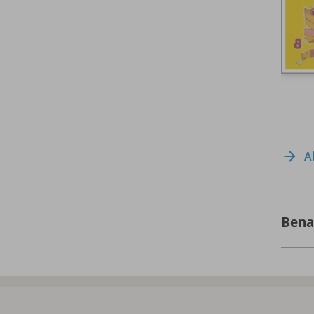
A
Bena