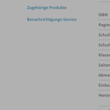
Zugehörige Produkte
ISBN
Benachrichtigungs-Service
Regio
Schul
Schul
Klass
Seite
Abme
Einba
Herste