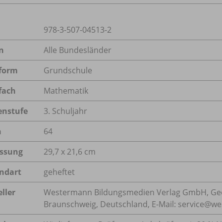
978-3-507-04513-2
n
Alle Bundesländer
form
Grundschule
fach
Mathematik
enstufe
3. Schuljahr
n
64
ssung
29,7 x 21,6 cm
ndart
geheftet
ller
Westermann Bildungsmedien Verlag GmbH, Geo
Braunschweig, Deutschland, E-Mail: service@w