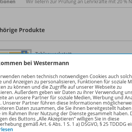
tionen
Wir liefern zur Prüfung an Lehrkräfte mit 20 % N
hörige Produkte
Zahlenwerkstatt
Materialsammlung Fördern
978-
kommen bei Westermann
Fördern
erwenden neben technisch notwendigen Cookies auch solc
e und Anzeigen zu personalisieren, Funktionen für soziale 
Arbeitsheft 2
ten zu können und die Zugriffe auf unserer Webseite zu
sieren. Außerdem geben wir Daten zu ihrer Verwendung un
Solange der Vorrat reicht
ite an unsere Partner für soziale Medien, Werbung und An
r. Unserer Partner führen diese Informationen möglicherwe
eiteren Daten zusammen, die Sie ihnen bereitgestellt haben
ie im Rahmen Ihrer Nutzung der Dienste gesammelt haben. 
gen des Buttons „Alle Akzeptieren“ willigen Sie in diese
erhebung gemäß Art. 6 Abs. 1 S. 1 a) DSGVO, § 25 TDDDG e
rlesen