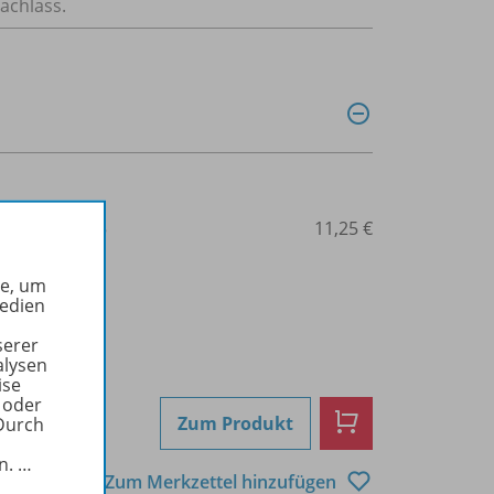
achlass.
3-507-04512-5
11,25 €
he, um
Medien
serer
alysen
ise
 oder
Zum Produkt
Durch
in.
…
Zum Merkzettel hinzufügen