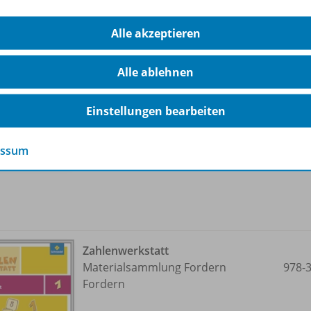
Zahlenwerkstatt
Alle akzeptieren
Materialsammlung Fördern
978-
Fördern
Alle ablehnen
Arbeitsheft 4
Einstellungen bearbeiten
Solange der Vorrat reicht
essum
Zahlenwerkstatt
Materialsammlung Fordern
978-
Fordern