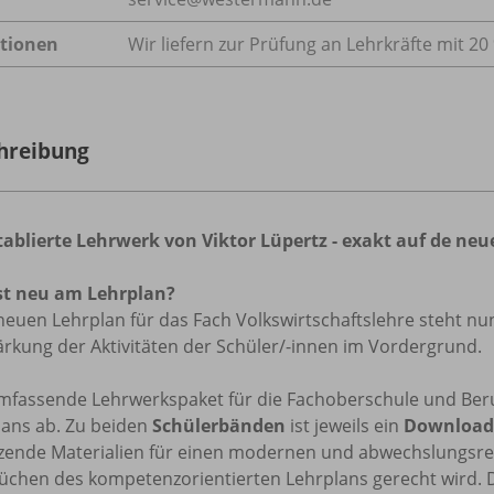
tionen
Wir liefern zur Prüfung an Lehrkräfte mit 20
hreibung
tablierte Lehrwerk von Viktor Lüpertz - exakt auf de 
st neu am Lehrplan?
euen Lehrplan für das Fach Volkswirtschaftslehre steht nu
ärkung der Aktivitäten der Schüler/-innen im Vordergrund.
mfassende Lehrwerkspaket für die Fachoberschule und Beruf
lans ab. Zu beiden
Schülerbänden
ist jeweils ein
Download 
zende Materialien für einen modernen und abwechslungsrei
üchen des kompetenzorientierten Lehrplans gerecht wird.