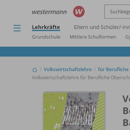
Lehrkräfte
Eltern und Schüler/
-in
Grundschule
Mittlere Schulformen
G
Volkswirtschaftslehre
für Beruflich
Volkswirtschaftslehre für Berufliche Obersch
V
B
B