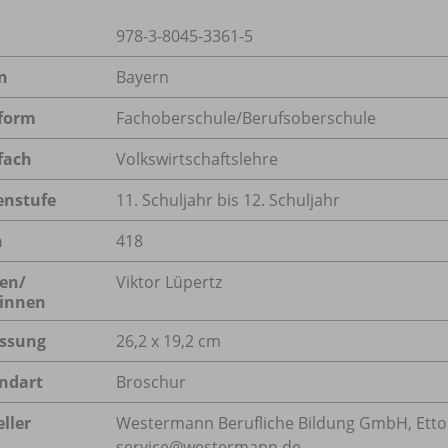
978-3-8045-3361-5
n
Bayern
form
Fachoberschule/
Berufsoberschule
fach
Volkswirtschaftslehre
enstufe
11. Schuljahr bis 12. Schuljahr
n
418
en/
Viktor Lüpertz
innen
ssung
26,2 x 19,2 cm
ndart
Broschur
ller
Westermann Berufliche Bildung GmbH, Ettore-
service@westermann.de