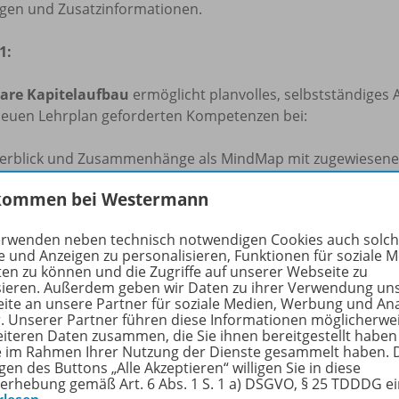
gen und Zusatzinformationen.
1:
lare Kapitelaufbau
ermöglicht planvolles, selbstständiges
euen Lehrplan geforderten Kompetenzen bei:
erblick und Zusammenhänge als MindMap mit zugewiesen
chdarstellung
kommen bei Westermann
sammenfassende Übersichten
ntrolle des Grundwissens
erwenden neben technisch notwendigen Cookies auch solc
fgaben und Probleme zur Erarbeitung und Anwendung von
e und Anzeigen zu personalisieren, Funktionen für soziale 
nnendifferenzierung durch Aufgaben mit unterschiedlichen 
ten zu können und die Zugriffe auf unserer Webseite zu
mpetenzraster am Ende eines jeden Kapitels fördern die Fäh
sieren. Außerdem geben wir Daten zu ihrer Verwendung un
ite an unsere Partner für soziale Medien, Werbung und An
r. Unserer Partner führen diese Informationen möglicherwe
itmaterial Download mit umfangreichem Zusatzmateria
eiteren Daten zusammen, die Sie ihnen bereitgestellt haben
ie im Rahmen Ihrer Nutzung der Dienste gesammelt haben. 
sammenfassende Übersichten aus dem Schülerband als PDF
gen des Buttons „Alle Akzeptieren“ willigen Sie in diese
erhebung gemäß Art. 6 Abs. 1 S. 1 a) DSGVO, § 25 TDDDG e
piervorlagen