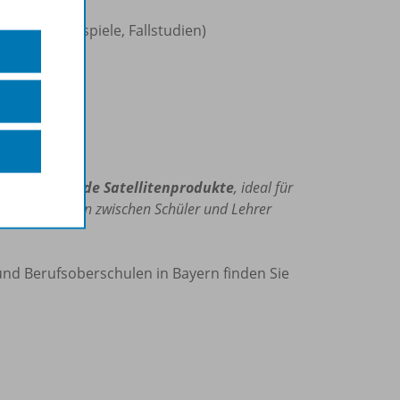
itung (Planspiele, Fallstudien)
unterstützende Satellitenprodukte
, ideal für
die Interaktion zwischen Schüler und Lehrer
d Berufsoberschulen in Bayern finden Sie