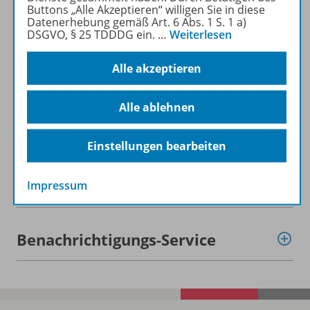
Buttons „Alle Akzeptieren“ willigen Sie in diese
Datenerhebung gemäß Art. 6 Abs. 1 S. 1 a)
DSGVO, § 25 TDDDG ein.
…
Weiterlesen
Alle akzeptieren
Produktinformationen
Alle ablehnen
Beschreibung
Einstellungen bearbeiten
Zugehörige Produkte
Impressum
Benachrichtigungs-Service