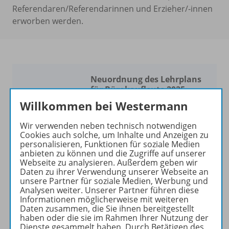
Referendaren/Referendarinnen und Erzieher/-innen
erworben werden.
Neuordnung des Lehrplans
für Bürokaufleute 2025
Willkommen bei Westermann
Pünktlich zur Neuordnung
des Lehrplans aktualisieren
Wir verwenden neben technisch notwendigen
wir für Sie unser breites
Cookies auch solche, um Inhalte und Anzeigen zu
personalisieren, Funktionen für soziale Medien
Portfolio. Es erwarten Sie
anbieten zu können und die Zugriffe auf unserer
moderne, praxisorientierte
Webseite zu analysieren. Außerdem geben wir
Lehrwerke
und
Daten zu ihrer Verwendung unserer Webseite an
unsere Partner für soziale Medien, Werbung und
umfangreiche
digitale
Analysen weiter. Unserer Partner führen diese
Materialien
.
Informationen möglicherweise mit weiteren
Daten zusammen, die Sie ihnen bereitgestellt
haben oder die sie im Rahmen Ihrer Nutzung der
Mehr erfahren
Dienste gesammelt haben. Durch Betätigen des