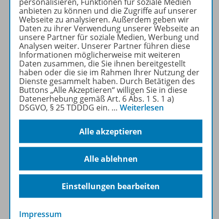
personalisieren, Funktionen für soziale Medien
Portfolio. Es erwarten Sie
anbieten zu können und die Zugriffe auf unserer
Webseite zu analysieren. Außerdem geben wir
moderne, praxisorientierte
Daten zu ihrer Verwendung unserer Webseite an
Lehrwerke
und
unsere Partner für soziale Medien, Werbung und
umfangreiche
digitale
Analysen weiter. Unserer Partner führen diese
Informationen möglicherweise mit weiteren
Materialien
.
Daten zusammen, die Sie ihnen bereitgestellt
haben oder die sie im Rahmen Ihrer Nutzung der
Dienste gesammelt haben. Durch Betätigen des
Mehr erfahren
Buttons „Alle Akzeptieren“ willigen Sie in diese
Datenerhebung gemäß Art. 6 Abs. 1 S. 1 a)
DSGVO, § 25 TDDDG ein.
…
Weiterlesen
Alle akzeptieren
Produktinformationen
Alle ablehnen
Zugehörige Produkte
Einstellungen bearbeiten
Impressum