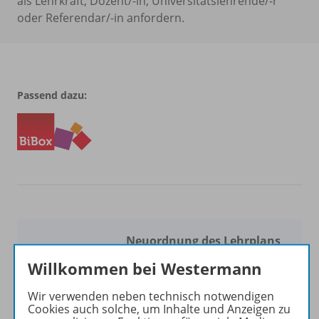
als Lehrkraft, Dozent/-in, Universitätslehrende/-r
oder Referendar/-in anfordern.
Passend dazu:
Neuordnung des Lehrplans
für Bürokaufleute 2025
Willkommen bei Westermann
Pünktlich zur Neuordnung
Wir verwenden neben technisch notwendigen
des Lehrplans aktualisieren
Cookies auch solche, um Inhalte und Anzeigen zu
wir für Sie unser breites