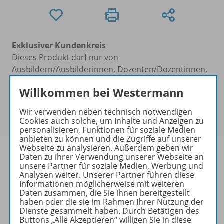
Exklusiver Kundenkreis
Dieses Produkt darf nur von
Ausbildern/Ausbilderinnen, Dozenten/Dozentinnen,
Erziehern/Erzieherinnen, Lehrkräften,
Willkommen bei Westermann
Referendaren/Referendarinnen,
Studenten/Studentinnen und Universitätslehrenden
Wir verwenden neben technisch notwendigen
erworben werden.
Cookies auch solche, um Inhalte und Anzeigen zu
personalisieren, Funktionen für soziale Medien
anbieten zu können und die Zugriffe auf unserer
Webseite zu analysieren. Außerdem geben wir
Daten zu ihrer Verwendung unserer Webseite an
unsere Partner für soziale Medien, Werbung und
Analysen weiter. Unserer Partner führen diese
Produktinformationen
Informationen möglicherweise mit weiteren
Daten zusammen, die Sie ihnen bereitgestellt
haben oder die sie im Rahmen Ihrer Nutzung der
Dienste gesammelt haben. Durch Betätigen des
Beschreibung
Buttons „Alle Akzeptieren“ willigen Sie in diese