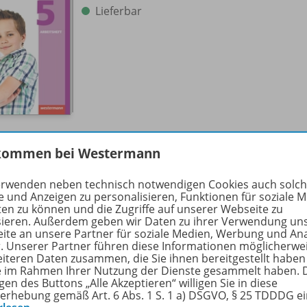
Lieferbar
kommen bei Westermann
Materialien für Lehrerinnen und
erwenden neben technisch notwendigen Cookies auch solc
Lehrer 5
978-
e und Anzeigen zu personalisieren, Funktionen für soziale 
ten zu können und die Zugriffe auf unserer Webseite zu
sieren. Außerdem geben wir Daten zu ihrer Verwendung un
Lieferbar
ite an unsere Partner für soziale Medien, Werbung und An
r. Unserer Partner führen diese Informationen möglicherwe
eiteren Daten zusammen, die Sie ihnen bereitgestellt haben
ie im Rahmen Ihrer Nutzung der Dienste gesammelt haben. 
gen des Buttons „Alle Akzeptieren“ willigen Sie in diese
Nur für ausgewählte Kundengruppen
erhebung gemäß Art. 6 Abs. 1 S. 1 a) DSGVO, § 25 TDDDG e
bestellbar