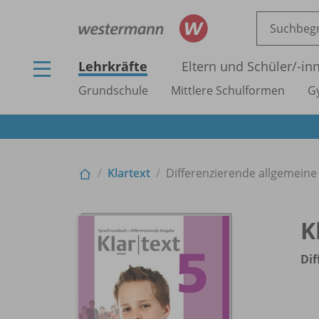
Lehrkräfte
Eltern und Schüler/
-in
Grundschule
Mittlere Schulformen
G
Klartext
Differenzierende allgemein
K
Dif