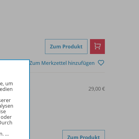
Zum Produkt
Zum Merkzettel hinzufügen
he, um
3-14-123786-3
29,00 €
Medien
serer
alysen
ise
 oder
Durch
in.
…
Zum Produkt