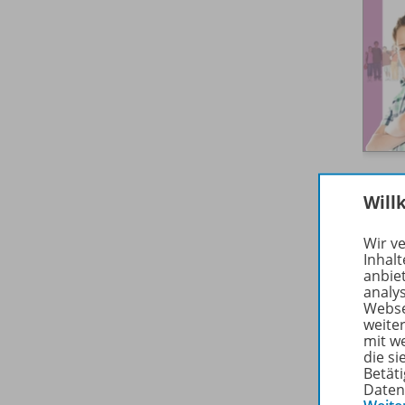
Will
Wir v
Inhalt
anbie
analy
Webse
weite
mit w
die s
Betäti
Daten