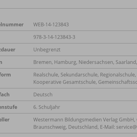
kelnummer
WEB-14-123843
978-3-14-123843-3
zdauer
Unbegrenzt
n
Bremen, Hamburg, Niedersachsen, Saarland,
form
Realschule, Sekundarschule, Regionalschule,
Kooperative Gesamtschule, Gemeinschaftssch
fach
Deutsch
enstufe
6. Schuljahr
ller
Westermann Bildungsmedien Verlag GmbH, 
Braunschweig, Deutschland, E-Mail: servic