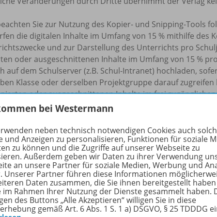
tliche Veränderungen durch Dritte übernimmt der Verlag ke
beachten Sie zur Nutzung des Kopier- und Snipping-Tools f
rfen die digitalen Inhalte im Umfang von 15 % mithilfe des 
ichtszwecke und zur Darstellung des Unterrichts pro Schulj
rten oder ausgeschnittenen Inhalte im Umfang von 15 % pr
h auf dem Schulserver (z.B. Schul-Intranet) hochladen, sofe
ben Klasse oder derselben Projektgruppe darauf zugreifen k
pierten oder ausgeschnittenen Inhalte im frei zugänglichen 
rgabe an fremde Dritte oder eine sonstige kommerzielle Nu
kommen bei Westermann
eilen aus unseren digitalen Produkten sind Sie verpflicht
 die Quellenangaben zu beachten und die Namensnennung 
erwenden neben technisch notwendigen Cookies auch solc
e und Anzeigen zu personalisieren, Funktionen für soziale 
t mit einzufügen. Unterlassungen dieser Verpflichtungen s
ten zu können und die Zugriffe auf unserer Webseite zu
u urheberrechtlichen Schadensersatzansprüchen führen ka
sieren. Außerdem geben wir Daten zu ihrer Verwendung un
ite an unsere Partner für soziale Medien, Werbung und An
r. Unserer Partner führen diese Informationen möglicherwe
chulbuchkopie.de
eiteren Daten zusammen, die Sie ihnen bereitgestellt haben
ie im Rahmen Ihrer Nutzung der Dienste gesammelt haben. 
gen des Buttons „Alle Akzeptieren“ willigen Sie in diese
erhebung gemäß Art. 6 Abs. 1 S. 1 a) DSGVO, § 25 TDDDG e
 unterscheidet sich die „Einzellizenz“ von der „Kollegium