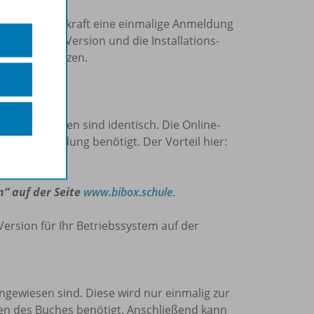
len ist pro Lehrkraft eine einmalige Anmeldung
die Online-Version und die Installations-
oid/iOS) nutzen.
 Version?
und Materialien sind identisch. Die Online-
nline-Verbindung benötigt. Der Vorteil hier:
lliert ist.
n“ auf der Seite
www.bibox.schule
.
Version für Ihr Betriebssystem auf der
 angewiesen sind. Diese wird nur einmalig zur
den des Buches benötigt. Anschließend kann