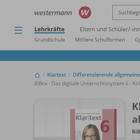
Lehrkräfte
Eltern und Schüler/
-in
Grundschule
Mittlere Schulformen
G
Klartext
Differenzierende allgemein
BiBox - Das digitale Unterrichtssystem 6 - Ko
K
a
BiB