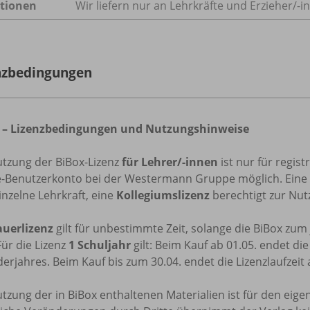
tionen
Wir liefern nur an Lehrkräfte und Erzieher/
-i
nzbedingungen
 – Lizenzbedingungen und Nutzungshinweise
utzung der BiBox-Lizenz
für Lehrer/-innen
ist nur für regis
e-Benutzerkonto bei der Westermann Gruppe möglich. Eine
inzelne Lehrkraft, eine
Kollegiumslizenz
berechtigt zur Nutz
uerlizenz
gilt für unbestimmte Zeit, solange die BiBox zu
Für die Lizenz
1 Schuljahr
gilt: Beim Kauf ab 01.05. endet di
erjahres. Beim Kauf bis zum 30.04. endet die Lizenzlaufzeit
tzung der in BiBox enthaltenen Materialien ist für den eige