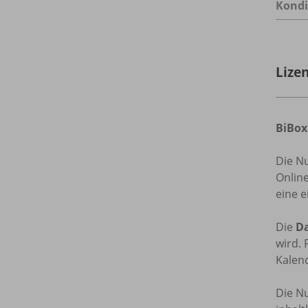
Kondi
Lize
BiBox
Die N
Onlin
eine e
Die
Da
wird. 
Kalend
Die Nu