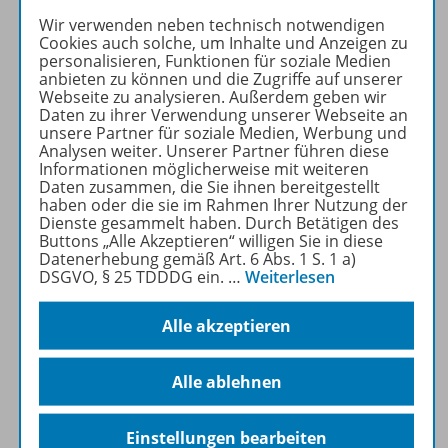
Die Neubearbeitung von
Wir verwenden neben technisch notwendigen
Klartext
ist jetzt noch besser
Cookies auch solche, um Inhalte und Anzeigen zu
auf die Anforderungen eines
personalisieren, Funktionen für soziale Medien
anbieten zu können und die Zugriffe auf unserer
modernen
Webseite zu analysieren. Außerdem geben wir
Deutschunterrichts in
Daten zu ihrer Verwendung unserer Webseite an
Nordrhein-Westfalen
unsere Partner für soziale Medien, Werbung und
Analysen weiter. Unserer Partner führen diese
abgestimmt.
Informationen möglicherweise mit weiteren
Daten zusammen, die Sie ihnen bereitgestellt
Mehr erfahren
haben oder die sie im Rahmen Ihrer Nutzung der
Dienste gesammelt haben. Durch Betätigen des
Buttons „Alle Akzeptieren“ willigen Sie in diese
Datenerhebung gemäß Art. 6 Abs. 1 S. 1 a)
DSGVO, § 25 TDDDG ein.
…
Weiterlesen
Alle akzeptieren
Produktinformationen
Alle ablehnen
Beschreibung
Einstellungen bearbeiten