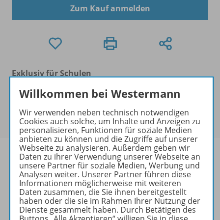
Zum Kauf anmelden
Exklusiv für Schulen
Dieses Produkt kann nur über das Benutzerkonto
Willkommen bei Westermann
der Schule bestellt werden. Ihre/n Ansprechpartner/-
in des Benutzerkontos der Schule finden Sie in in der
Wir verwenden neben technisch notwendigen
Kontoführung unter
Meine Schulen
.
Cookies auch solche, um Inhalte und Anzeigen zu
personalisieren, Funktionen für soziale Medien
anbieten zu können und die Zugriffe auf unserer
Webseite zu analysieren. Außerdem geben wir
Daten zu ihrer Verwendung unserer Webseite an
unsere Partner für soziale Medien, Werbung und
Analysen weiter. Unserer Partner führen diese
Produktinformationen
Informationen möglicherweise mit weiteren
Daten zusammen, die Sie ihnen bereitgestellt
haben oder die sie im Rahmen Ihrer Nutzung der
Dienste gesammelt haben. Durch Betätigen des
Buttons „Alle Akzeptieren“ willigen Sie in diese