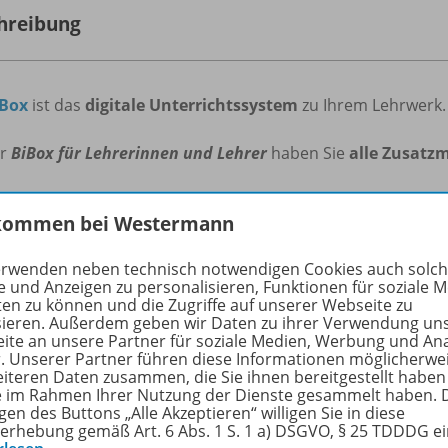
hreibung
iBox
ist das
digitale Unterrichtssystem
zu Ihrem Lehrwerk.
er
BiBox für Lehrerinnen und Lehrer
haben Sie
alle Zusatzm
n
Sie
Unterrichtsmaterialien
mit der ganzen Klasse oder
in
kommen bei Westermann
erinnen und Schülern.
erwenden neben technisch notwendigen Cookies auch solc
cken Sie, wie
einfach
und
effizient
die
Vorbereitung
,
Organ
e und Anzeigen zu personalisieren, Funktionen für soziale 
ichts sein kann!
ten zu können und die Zugriffe auf unserer Webseite zu
sieren. Außerdem geben wir Daten zu ihrer Verwendung un
ite an unsere Partner für soziale Medien, Werbung und An
Box für Lehrerinnen und Lehrer
beinhaltet
:
r. Unserer Partner führen diese Informationen möglicherwe
eiteren Daten zusammen, die Sie ihnen bereitgestellt haben
s hochaufgelöste digitale Schulbuch
ie im Rahmen Ihrer Nutzung der Dienste gesammelt haben. 
gen des Buttons „Alle Akzeptieren“ willigen Sie in diese
rnerfolgskontrollen
erhebung gemäß Art. 6 Abs. 1 S. 1 a) DSGVO, § 25 TDDDG e
erialien für Lehrkräfte