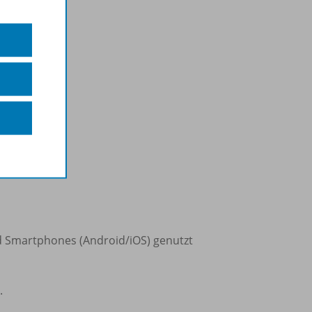
Inklusion
d Smartphones (Android/iOS) genutzt
.