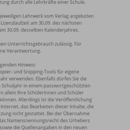
ung durch alle Lehrkräfte einer Schule.
m jeweiligen Lehrwerk vom Verlag angeboten
e Lizenzlaufzeit am 30.09. des nächsten
 am 30.09. desselben Kalenderjahres.
nen Unterrichtsgebrauch zulässig. Für
ine Verantwortung.
olgenden Hinweis:
Kopier- und Snipping-Tools für eigene
ahr verwenden. Ebenfalls dürfen Sie die
o Schuljahr in einem passwortgeschützten
rn allein Ihre Schülerinnen und Schüler
önnen. Allerdings ist die Veröffentlichung
Internet, das Bearbeiten dieser Inhalte, die
tzung nicht gestattet. Bei der Übernahme
et, das Namensnennungsrecht des Urhebers
sowie die Quellenangaben in den neuen