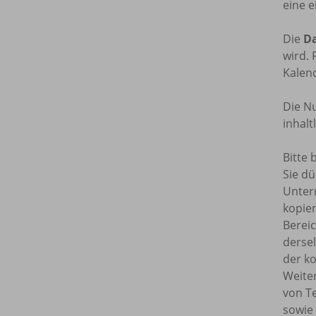
eine e
Die
Da
wird. 
Kalend
Die Nu
inhal
Bitte 
Sie dü
Unterr
kopie
Bereic
dersel
der ko
Weite
von T
sowie