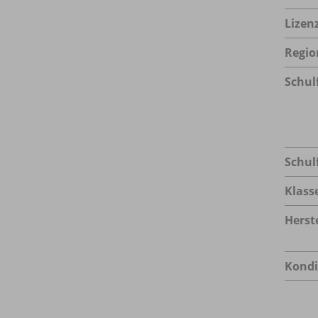
Lizen
Regio
Schul
Schul
Klass
Herste
Kondi