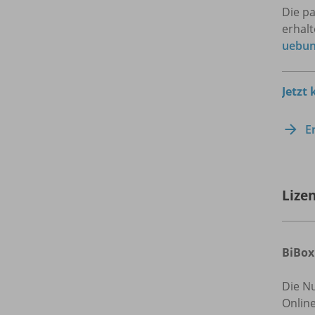
Die p
erhal
uebun
Jetzt
E
Lize
BiBox
Die N
Onlin