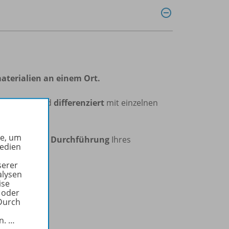
aterialien an einem Ort.
dividuell
und
differenziert
mit einzelnen
he, um
isation
und
Durchführung
Ihres
Medien
serer
alysen
ise
 oder
Durch
in.
…