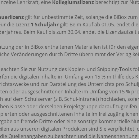
inzelne Lehrkraft, eine
Kollegiumslizenz
berechtigt zur Nutz
uerlizenz
gilt für unbestimmte Zeit, solange die BiBox zu
Für die Lizenz
1 Schuljahr
gilt: Beim Kauf ab 01.05. endet di
erjahres. Beim Kauf bis zum 30.04. endet die Lizenzlaufzeit
tzung der in BiBox enthaltenen Materialien ist für den eige
tliche Veränderungen durch Dritte übernimmt der Verlag ke
beachten Sie zur Nutzung des Kopier- und Snipping-Tools f
rfen die digitalen Inhalte im Umfang von 15 % mithilfe des 
ichtszwecke und zur Darstellung des Unterrichts pro Schulj
rten oder ausgeschnittenen Inhalte im Umfang von 15 % pr
h auf dem Schulserver (z.B. Schul-Intranet) hochladen, sofe
ben Klasse oder derselben Projektgruppe darauf zugreifen k
pierten oder ausgeschnittenen Inhalte im frei zugänglichen 
rgabe an fremde Dritte oder eine sonstige kommerzielle Nu
eilen aus unseren digitalen Produkten sind Sie verpflicht
 die Quellenangaben zu beachten und die Namensnennung 