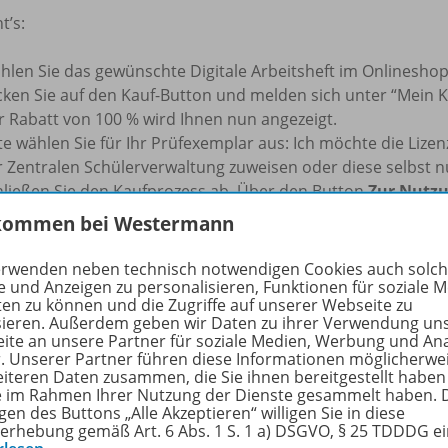
t’s:
hlen Sie das gewünschte Digitale Arbeitsheft im Onlineshop
icken Sie auf den Kauf-Button und melden sich unter “Mein K
r Rabatt von 100 % wird Ihnen nun angezeigt.
te wählen Sie für Ihr Prüfexemplar aus: Ich möchte die Liz
r Zentralen Schülerverwaltung zuweisen oder diese selbst n
hließen Sie den Kaufprozess ab. Über den Button
Zur Nutz
ekt zum Digitalen Arbeitsheft.
kommen bei Westermann
s: Das Angebot gilt nur für den Kauf einer Einzellizenz (1 S
erwenden neben technisch notwendigen Cookies auch solc
sheft als kostenloses Prüfstück zu erhalten, benötigen Sie e
e und Anzeigen zu personalisieren, Funktionen für soziale 
hrkraft oder Referendar/-in registriert sind.
ten zu können und die Zugriffe auf unserer Webseite zu
sieren. Außerdem geben wir Daten zu ihrer Verwendung un
ite an unsere Partner für soziale Medien, Werbung und An
rfahren Sie mehr über die Reihe
r. Unserer Partner führen diese Informationen möglicherwe
eiteren Daten zusammen, die Sie ihnen bereitgestellt haben
ie im Rahmen Ihrer Nutzung der Dienste gesammelt haben. 
gen des Buttons „Alle Akzeptieren“ willigen Sie in diese
erhebung gemäß Art. 6 Abs. 1 S. 1 a) DSGVO, § 25 TDDDG e