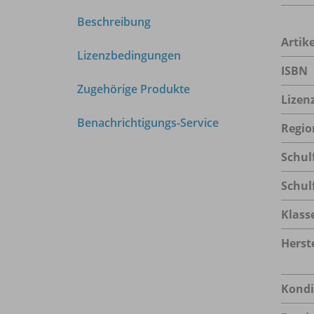
Beschreibung
Arti
Lizenzbedingungen
ISBN
Zugehörige Produkte
Lizen
Benachrichtigungs-Service
Regio
Schul
Schul
Klass
Herste
Kondi