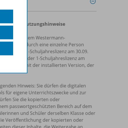
ingungen und Nutzungshinweise
Personen mit einem Westermann-
 zur Nutzung durch eine einzelne Person
Laufzeit der 1-Schuljahreslizenz am 30.09.
die Laufzeit der 1-Schuljahreslizenz am
n offline mit der installierten Version, der
genden Hinweis: Sie dürfen die digitalen
ols für eigene Unterrichtszwecke und zur
ürfen Sie die kopierten oder
einem passwortgeschützten Bereich auf dem
chülerinnen und Schüler derselben Klasse oder
die Veröffentlichung der kopierten oder
eiten dieser Inhalte, die Weitergabe an