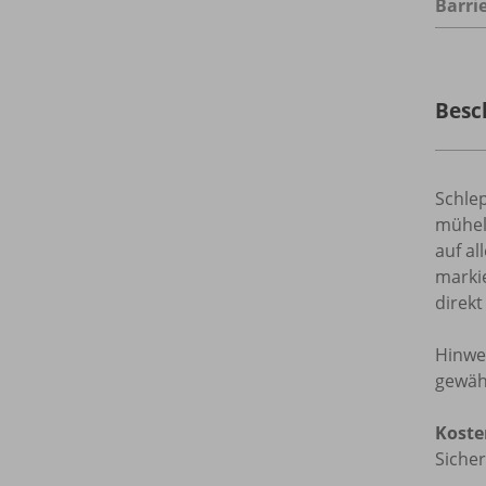
Barrie
Besc
Schle
mühel
auf a
markie
direkt
Hinwei
gewähr
Koste
Sicher