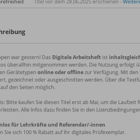
refreiheit
Titel vor dem 28.06.2025 erschienen -
Weiter
hreibung
ppen war gestern! Das
Digitale Arbeitsheft
ist
inhaltsgleic
os überallhin mitgenommen werden. Die Nutzung erfolgt ü
llen Gerätetypen
online oder offline
zur Verfügung. Mit den 
rt, gezeichnet oder ausgeschnitten werden. Über die Textf
 auf den Seiten möglich.
s: Bitte kaufen Sie diesen Titel erst ab Mai, um die Laufzeit
leisten. Alle Infos dazu finden Sie in den Lizenzbedingunge
nlos für Lehrkräfte und Referendar/-innen
n Sie sich 100 % Rabatt auf Ihr digitales Prüfexemplar.