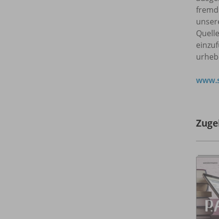
fremde
unser
Quell
einzuf
urheb
www.s
Zuge