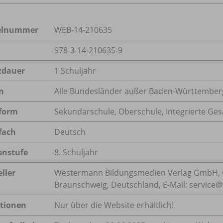
kelnummer
WEB-14-210635
978-3-14-210635-9
zdauer
1 Schuljahr
n
Alle Bundesländer außer Baden-Württember
form
Sekundarschule, Oberschule, Integrierte Ge
fach
Deutsch
enstufe
8. Schuljahr
ller
Westermann Bildungsmedien Verlag GmbH, 
Braunschweig, Deutschland, E-Mail: servic
tionen
Nur über die Website erhältlich!