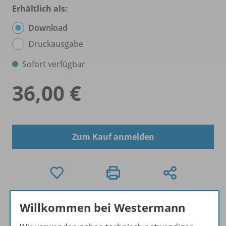
Erhältlich als:
Download
Druckausgabe
Sofort verfügbar
36,00 €
Zum Kauf anmelden
Exklusiv für Lehrkräfte
Willkommen bei Westermann
Dieses Produkt darf nur von Lehrkräften,