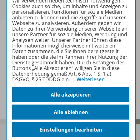
Wir verwenden neben technisch notwendigen
Referendaren/Referendarinnen und Erzieher/-innen
Cookies auch solche, um Inhalte und Anzeigen zu
erworben werden.
personalisieren, Funktionen für soziale Medien
anbieten zu können und die Zugriffe auf unserer
Webseite zu analysieren. Außerdem geben wir
Daten zu ihrer Verwendung unserer Webseite an
unsere Partner für soziale Medien, Werbung und
Analysen weiter. Unserer Partner führen diese
Informationen möglicherweise mit weiteren
Produktinformationen
Daten zusammen, die Sie ihnen bereitgestellt
haben oder die sie im Rahmen Ihrer Nutzung der
Dienste gesammelt haben. Durch Betätigen des
Buttons „Alle Akzeptieren“ willigen Sie in diese
Zugehörige Produkte
Datenerhebung gemäß Art. 6 Abs. 1 S. 1 a)
DSGVO, § 25 TDDDG ein.
…
Weiterlesen
Alle akzeptieren
Benachrichtigungs-Service
Alle ablehnen
Einstellungen bearbeiten