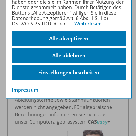
haben oder die sie im Rahmen Ihrer Nutzung der
Mathematische Ausdrücke werden wie im
Dienste gesammelt haben. Durch Betätigen des
Schulbuch dargestellt, so dass keine
Buttons „Alle Akzeptieren“ willigen Sie in diese
Datenerhebung gemäß Art. 6 Abs. 1 S. 1 a)
komplizierten Kürzel mehr nötig sind.
DSGVO, § 25 TDDDG ein.
…
Weiterlesen
Alle in der Schule geforderten
Alle akzeptieren
Funktionalitäten sind übersichtlich in den
Bereichen Taschenrechner, Funktionenplotter
Alle ablehnen
und Statistik sortiert. Werfen Sie doch gleich
einen Blick auf die enthaltenen
Funktionalitäten!
Einstellungen bearbeiten
Im
GTR
easy
+
werden alle Berechnungen
Impressum
numerisch dargestellt, explizite
Ableitungsterme sowie Stammfunktionen
werden nicht angegeben. Für algebraische
Berechnungen informieren Sie sich über
unser Computeralgebrasystem
CAS
easy
+
!