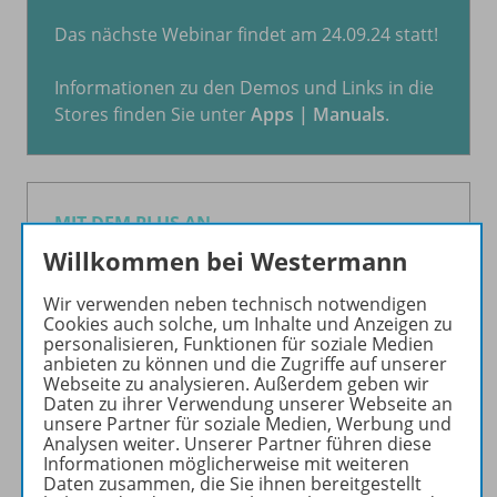
Das nächste Webinar findet am 24.09.24 statt!
Informationen zu den Demos und Links in die
Stores finden Sie unter
Apps | Manuals
.
MIT DEM PLUS AN
BENUTZERFREUNDLICHKEIT
Willkommen bei Westermann
Sie suchen einen auf die Schule
Wir verwenden neben technisch notwendigen
Cookies auch solche, um Inhalte und Anzeigen zu
abgestimmten und einfach zu bedienbaren
personalisieren, Funktionen für soziale Medien
grafikfähigen Taschenrechner? Dann ist
anbieten zu können und die Zugriffe auf unserer
unsere
GTR
easy
+
App genau das richtige für
Webseite zu analysieren. Außerdem geben wir
Daten zu ihrer Verwendung unserer Webseite an
Sie!
unsere Partner für soziale Medien, Werbung und
Analysen weiter. Unserer Partner führen diese
Die App lässt sich durch intuitive Elemente
Informationen möglicherweise mit weiteren
Daten zusammen, die Sie ihnen bereitgestellt
wie Drag&Drop kinderleicht bedienen.