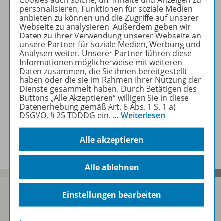
personalisieren, Funktionen für soziale Medien
Nur für ausgewählte Kundengruppen
anbieten zu können und die Zugriffe auf unserer
Webseite zu analysieren. Außerdem geben wir
bestellbar
Daten zu ihrer Verwendung unserer Webseite an
unsere Partner für soziale Medien, Werbung und
Analysen weiter. Unserer Partner führen diese
WEB-14-153168
39,00 €
Informationen möglicherweise mit weiteren
Daten zusammen, die Sie ihnen bereitgestellt
haben oder die sie im Rahmen Ihrer Nutzung der
Zum Produkt
Dienste gesammelt haben. Durch Betätigen des
Buttons „Alle Akzeptieren“ willigen Sie in diese
Datenerhebung gemäß Art. 6 Abs. 1 S. 1 a)
DSGVO, § 25 TDDDG ein.
…
Weiterlesen
Alle akzeptieren
Alle ablehnen
Einstellungen bearbeiten
Sofort profitieren