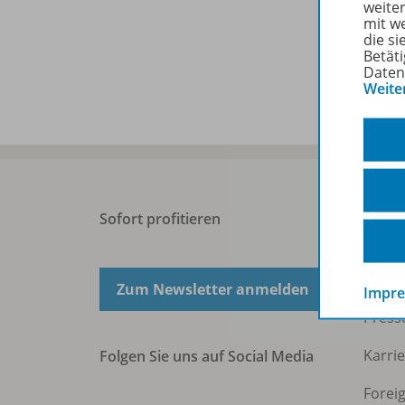
weite
mit w
die s
Betäti
Daten
Weite
Sofort profitieren
West
Über 
Zum Newsletter anmelden
Impr
Press
Karri
Folgen Sie uns auf Social Media
Forei