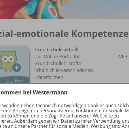
zial-emotionale Kompetenzen
Grundschule aktuell
Das Online-Portal für
WEB-
Grundschullehrkräfte
Erhältlich in verschiedenen
Lizenzformen
Sofort verfügbar
kommen bei Westermann
Nur für ausgewählte Kundengruppen
erwenden neben technisch notwendigen Cookies auch solc
e und Anzeigen zu personalisieren, Funktionen für soziale 
bestellbar
ten zu können und die Zugriffe auf unserer Webseite zu
Passende Veranstaltung zum Titel
sieren. Außerdem geben wir Daten zu ihrer Verwendung un
ite an unsere Partner für soziale Medien, Werbung und An