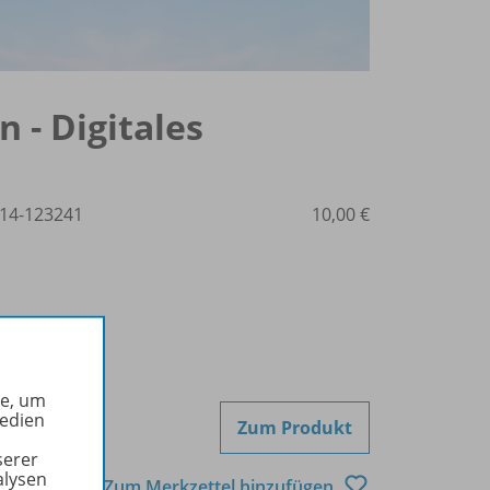
 - Digitales
14-123241
10,00 €
he, um
Medien
Zum Produkt
serer
alysen
Zum Merkzettel hinzufügen