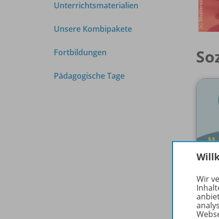
Unterrichtsmaterialien
Unsere Kombipakete
So
Fortbildungen
Pädagogische Tage
Will
Wir v
Inhalt
anbie
analy
Webse