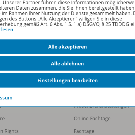
r. Unserer Partner führen diese Informationen möglicherwe
eiteren Daten zusammen, die Sie ihnen bereitgestellt haben
ie im Rahmen Ihrer Nutzung der Dienste gesammelt haben. 
gen des Buttons „Alle Akzeptieren“ willigen Sie in diese
erhebung gemäß Art. 6 Abs. 1 S. 1 a) DSGVO, § 25 TDDDG e
rlesen
Alle akzeptieren
Alle ablehnen
ermann Gruppe
Veranstaltungen
Einstellungen bearbeiten
uns
Webinare
essum
e
Präsenzveranstaltungen
ere
Online-Fachtage
gn Rights
Fachtage