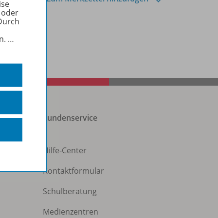
ise
 oder
Durch
in.
…
Kundenservice
Hilfe-Center
Kontaktformular
Schulberatung
Medienzentren