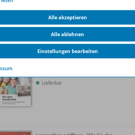
rlesen
Alle akzeptieren
Alle ablehnen
100 Jahre Grundschule - Feiern Sie
Einstellungen bearbeiten
mit uns eine Erfolgsgeschichte, die
5319
ohne Sie keine wäre!
essum
Ausgabe 3/
2019 (April)
Lieferbar