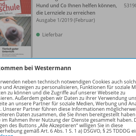
Hund und Co Ihnen helfen können,
5319
die Lernziele zu erreichen
Ausgabe 1/
2019 (Februar)
Lieferbar
kommen bei Westermann
erwenden neben technisch notwendigen Cookies auch solc
Inklusion kann gelingen -
e und Anzeigen zu personalisieren, Funktionen für soziale 
ten zu können und die Zugriffe auf unserer Webseite zu
Anregungen, wie Sie den Unterricht
5319
sieren. Außerdem geben wir Daten zu ihrer Verwendung un
so gestalten, dass alle Kinder
ite an unsere Partner für soziale Medien, Werbung und An
profitieren
r. Unserer Partner führen diese Informationen möglicherwe
eiteren Daten zusammen, die Sie ihnen bereitgestellt haben
Ausgabe 2/
2019 (März)
ie im Rahmen Ihrer Nutzung der Dienste gesammelt haben. 
gen des Buttons „Alle Akzeptieren“ willigen Sie in diese
Lieferbar
erhebung gemäß Art. 6 Abs. 1 S. 1 a) DSGVO, § 25 TDDDG e