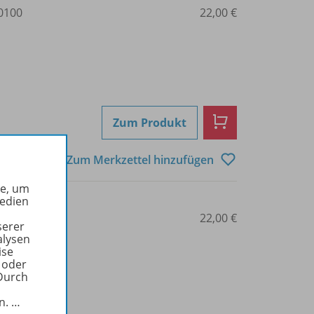
0100
22,00 €
Zum Produkt
Zum Merkzettel hinzufügen
he, um
Medien
0200
22,00 €
serer
alysen
ise
 oder
Durch
in.
…