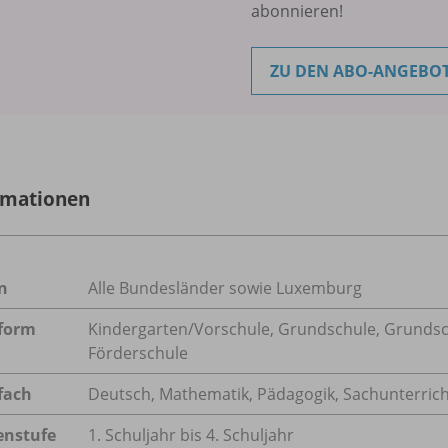
abonnieren!
ZU DEN ABO-ANGEBO
rmationen
n
Alle Bundesländer sowie Luxemburg
form
Kindergarten/
Vorschule, Grundschule, Grundsc
Förderschule
fach
Deutsch
,
Mathematik
,
Pädagogik
,
Sachunterrich
enstufe
1. Schuljahr bis 4. Schuljahr