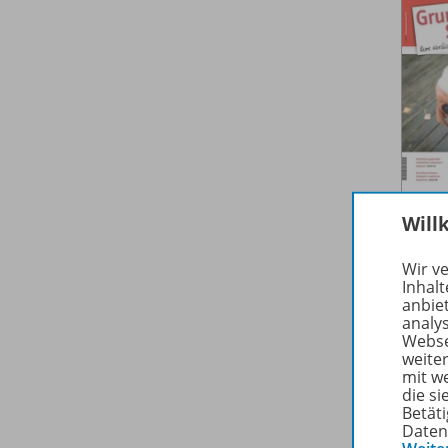
Will
Wir v
Inhalt
anbie
analy
Webse
weite
mit w
die s
Betäti
Daten