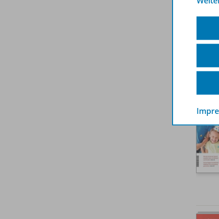
Weite
Impr