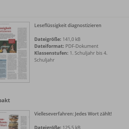
Leseflüssigkeit diagnostizieren
Dateigröße:
141,0 kB
Dateiformat:
PDF-Dokument
Klassenstufen:
1. Schuljahr bis 4.
Schuljahr
akt
Vielleseverfahren: Jedes Wort zählt!
Dateigröße:
125,5 kB