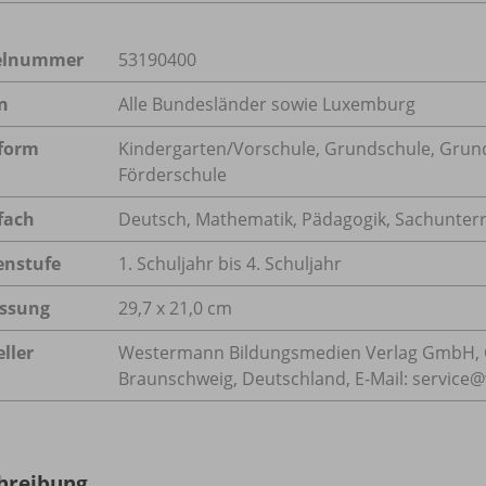
kelnummer
53190400
n
Alle Bundesländer sowie Luxemburg
form
Kindergarten/
Vorschule, Grundschule, Grun
Förderschule
fach
Deutsch
,
Mathematik
,
Pädagogik
,
Sachunterr
enstufe
1. Schuljahr bis 4. Schuljahr
ssung
29,7 x 21,0 cm
ller
Westermann Bildungsmedien Verlag GmbH, 
Braunschweig, Deutschland, E-Mail: servic
hreibung