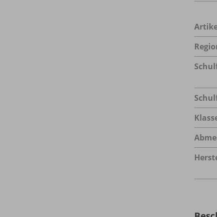
Arti
Regio
Schul
Schul
Klass
Abme
Herste
Besc