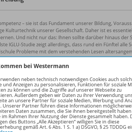
ompetenz – sie ist das Fundament unserer Bildung, Vorausse
ge Kulturtechnik unserer Gesellschaft. Daher ist es essentiel
lernen. Und nicht nur das: Ihnen sollte darüber hinaus der
lste IGLU-Studie zeigt allerdings, dass rund ein Fünftel all
schule Probleme mit dem verstehenden Lesen altersangeme
Lesefähigkeiten muss (noch) mehr getan werden! Methoden w
kommen bei Westermann
trategien für das Lesen digitaler Texte stellt dieses Heft d
teraturtipps zum Vorlesen und selbst lesen.
erwenden neben technisch notwendigen Cookies auch solc
e und Anzeigen zu personalisieren, Funktionen für soziale 
rfahren Sie mehr über die Reihe
ten zu können und die Zugriffe auf unserer Webseite zu
sieren. Außerdem geben wir Daten zu ihrer Verwendung un
ite an unsere Partner für soziale Medien, Werbung und An
r. Unserer Partner führen diese Informationen möglicherwe
eiteren Daten zusammen, die Sie ihnen bereitgestellt haben
lte
ie im Rahmen Ihrer Nutzung der Dienste gesammelt haben. 
gen des Buttons „Alle Akzeptieren“ willigen Sie in diese
erhebung gemäß Art. 6 Abs. 1 S. 1 a) DSGVO, § 25 TDDDG e