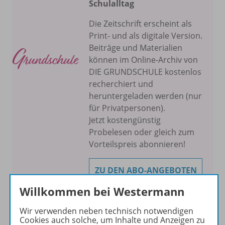
Schulalltag
Die Zeitschrift erscheint als
Print- und als digitale Version.
Beiträge und Materialien
können im Online-Archiv von
DIE GRUNDSCHULE kostenlos
recherchiert und
heruntergeladen werden (nur
für Privatpersonen).
Jetzt kostengünstig
Probelesen oder gleich zum
Vorteilspreis abonnieren!
ZU DEN ABO-ANGEBOTEN
Willkommen bei Westermann
Wir verwenden neben technisch notwendigen
Cookies auch solche, um Inhalte und Anzeigen zu