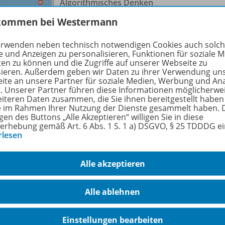
Algorithmisches Denken
Ausgabe 2/
2023 (Juni)
2307
kommen bei Westermann
Lieferbar
erwenden neben technisch notwendigen Cookies auch solc
e und Anzeigen zu personalisieren, Funktionen für soziale 
ten zu können und die Zugriffe auf unserer Webseite zu
sieren. Außerdem geben wir Daten zu ihrer Verwendung un
ite an unsere Partner für soziale Medien, Werbung und An
r. Unserer Partner führen diese Informationen möglicherwe
eiteren Daten zusammen, die Sie ihnen bereitgestellt haben
ie im Rahmen Ihrer Nutzung der Dienste gesammelt haben. 
gen des Buttons „Alle Akzeptieren“ willigen Sie in diese
erhebung gemäß Art. 6 Abs. 1 S. 1 a) DSGVO, § 25 TDDDG e
rlesen
Kunst und Mathematik - Eine
bidirektionale Beziehung
2307
Alle akzeptieren
Ausgabe 3/
2023 (September)
Alle ablehnen
Lieferbar
Einstellungen bearbeiten