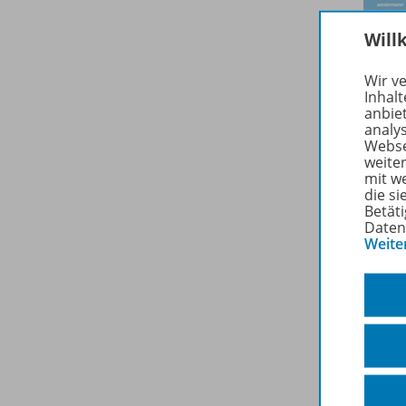
Will
Wir v
Inhalt
anbie
analy
Webse
weite
mit w
die s
Betäti
Daten
Weite