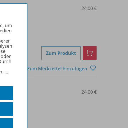
2302
24,00 €
he, um
Medien
serer
alysen
ise
Zum Produkt
 oder
Durch
Zum Merkzettel hinzufügen
in.
…
2303
24,00 €