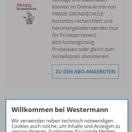
können im Online-Archiv von
PRAXIS GRUNDSCHULE
kostenlos recherchiert und
heruntergeladen werden (nur
für Privatpersonen).
Jetzt kostengünstig
Probelesen oder gleich zum
Vorteilspreis abonnieren!
ZU DEN ABO-ANGEBOTEN
Willkommen bei Westermann
Informationen
Wir verwenden neben technisch notwendigen
Cookies auch solche, um Inhalte und Anzeigen zu
personalisieren, Funktionen für soziale Medien