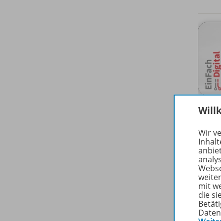
Will
Wir v
Inhalt
anbie
analy
Webse
weite
mit w
die s
Betäti
Daten