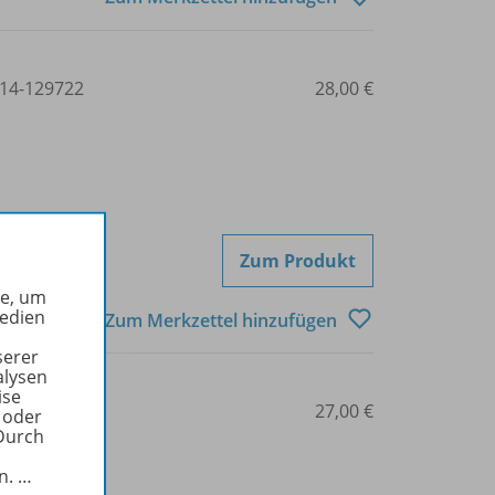
14-129722
28,00 €
Zum Produkt
he, um
Medien
Zum Merkzettel hinzufügen
serer
alysen
ise
14-129678
27,00 €
 oder
Durch
in.
…