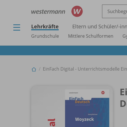
Lehrkräfte
Eltern und Schüler/
-in
Grundschule
Mittlere Schulformen
G
EinFach Digital - Unterrichtsmodelle E
E
D