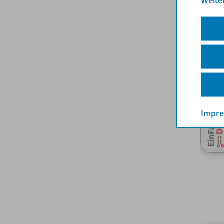
Weite
Impr