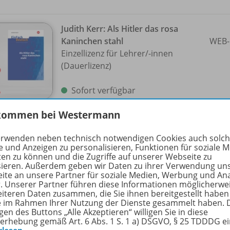
Judith Kerr: Als Hitler das rosa
Kaninchen stahl
WEB-
Einzellizenz für Lehrer/
-innen
(Dauerlizenz)
Sofort verfügbar
kommen bei Westermann
Nur für ausgewählte Kundengruppen
bestellbar
erwenden neben technisch notwendigen Cookies auch solc
e und Anzeigen zu personalisieren, Funktionen für soziale 
ten zu können und die Zugriffe auf unserer Webseite zu
sieren. Außerdem geben wir Daten zu ihrer Verwendung un
ite an unsere Partner für soziale Medien, Werbung und An
Astrid Lindgren: Kalle Blomquist
r. Unserer Partner führen diese Informationen möglicherwe
Einzellizenz für Lehrer/
-innen
WEB-
eiteren Daten zusammen, die Sie ihnen bereitgestellt haben
ie im Rahmen Ihrer Nutzung der Dienste gesammelt haben. 
(Dauerlizenz)
gen des Buttons „Alle Akzeptieren“ willigen Sie in diese
erhebung gemäß Art. 6 Abs. 1 S. 1 a) DSGVO, § 25 TDDDG e
Sofort verfügbar