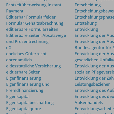
Echtzeitüberweisung Instant
Entscheidung
Payment
Entscheidungsbewer
Editierbar Formularfelder
Entscheidungsphas
Formular Gehaltsabrechnung
Entstehung
editierbare Formularseiten
Entwicklung
Editierbare Seiten: Absatzwege
Entwicklung der Au
und Prozentrechnung
Entwicklung der Au
eG
Bundesagentur für 
eheliches Güterrecht
Entwicklung der Au
ehrenamtlich
gesetzlichen Unfall
eidesstattliche Versicherung
Entwicklung der Aus
eidtierbare Seiten
sozialen Pflegevers
Eigenfinanzierung
Entwicklung der Zah
Eigenfinanzierung und
Leistungsbezieher
Fremdfinanzierung
Entwicklung des Au
Eigenkapital
Entwicklung des de
Eigenkapitalbeschaffung
Außenhandels
Eigenkapitalquote
Entwicklungsarbeit