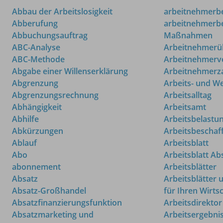
Abbau der Arbeitslosigkeit
arbeitnehmerb
Abberufung
arbeitnehmerb
Abbuchungsauftrag
Maßnahmen
ABC-Analyse
Arbeitnehmerü
ABC-Methode
Arbeitnehmerve
Abgabe einer Willenserklärung
Arbeitnehmerz
Abgrenzung
Arbeits- und W
Abgrenzungsrechnung
Arbeitsalltag
Abhängigkeit
Arbeitsamt
Abhilfe
Arbeitsbelastu
Abkürzungen
Arbeitsbescha
Ablauf
Arbeitsblatt
Abo
Arbeitsblatt A
abonnement
Arbeitsblätter
Absatz
Arbeitsblätter 
Absatz-Großhandel
für Ihren Wirts
Absatzfinanzierungsfunktion
Arbeitsdirektor
Absatzmarketing und
Arbeitsergebni