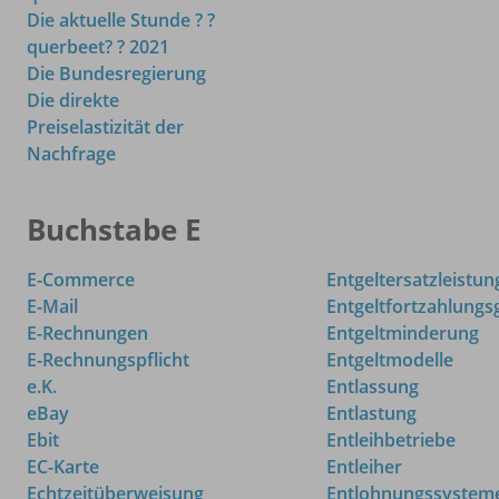
Die aktuelle Stunde ? ?
querbeet? ? 2021
Die Bundesregierung
Die direkte
Preiselastizität der
Nachfrage
Buchstabe E
E-Commerce
Entgeltersatzleistu
E-Mail
Entgeltfortzahlungs
E-Rechnungen
Entgeltminderung
E-Rechnungspflicht
Entgeltmodelle
e.K.
Entlassung
eBay
Entlastung
Ebit
Entleihbetriebe
EC-Karte
Entleiher
Echtzeitüberweisung
Entlohnungssystem