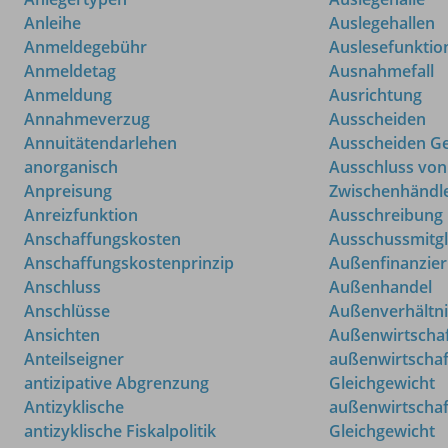
Anleihe
Auslegehallen
Anmeldegebühr
Auslesefunktio
Anmeldetag
Ausnahmefall
Anmeldung
Ausrichtung
Annahmeverzug
Ausscheiden
Annuitätendarlehen
Ausscheiden Ge
anorganisch
Ausschluss von
Anpreisung
Zwischenhändl
Anreizfunktion
Ausschreibung
Anschaffungskosten
Ausschussmitgl
Anschaffungskostenprinzip
Außenfinanzie
Anschluss
Außenhandel
Anschlüsse
Außenverhältni
Ansichten
Außenwirtscha
Anteilseigner
außenwirtschaf
antizipative Abgrenzung
Gleichgewicht
Antizyklische
außenwirtschaf
antizyklische Fiskalpolitik
Gleichgewicht