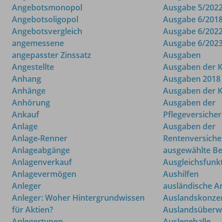
Angebotsmonopol
Ausgabe 5/202
Angebotsoligopol
Ausgabe 6/201
Angebotsvergleich
Ausgabe 6/202
angemessene
Ausgabe 6/202
angepasster Zinssatz
Ausgaben
Angestellte
Ausgaben der 
Anhang
Ausgaben 2018
Anhänge
Ausgaben der 
Anhörung
Ausgaben der
Ankauf
Pflegeversiche
Anlage
Ausgaben der
Anlage-Renner
Rentenversich
Anlageabgänge
ausgewählte Be
Anlagenverkauf
Ausgleichsfunk
Anlagevermögen
Aushilfen
Anleger
ausländische A
Anleger: Woher Hintergrundwissen
Auslandskonze
für Aktien?
Auslandsüberw
Anlegertypen
Auslegehalle