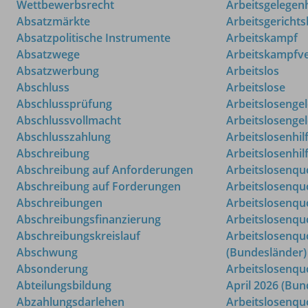
Wettbewerbsrecht
Arbeitsgelegen
Absatzmärkte
Arbeitsgerichts
Absatzpolitische Instrumente
Arbeitskampf
Absatzwege
Arbeitskampfv
Absatzwerbung
Arbeitslos
Abschluss
Arbeitslose
Abschlussprüfung
Arbeitslosenge
Abschlussvollmacht
Arbeitslosenge
Abschlusszahlung
Arbeitslosenhil
Abschreibung
Arbeitslosenhi
Abschreibung auf Anforderungen
Arbeitslosenqu
Abschreibung auf Forderungen
Arbeitslosenqu
Abschreibungen
Arbeitslosenqu
Abschreibungsfinanzierung
Arbeitslosenqu
Abschreibungskreislauf
Arbeitslosenqu
Abschwung
(Bundesländer)
Absonderung
Arbeitslosenqu
Abteilungsbildung
April 2026 (Bun
Abzahlungsdarlehen
Arbeitslosenqu