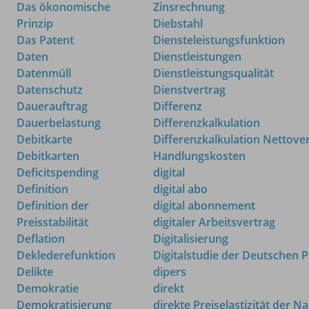
Das ökonomische
Zinsrechnung
Prinzip
Diebstahl
Das Patent
Diensteleistungsfunktion
Daten
Dienstleistungen
Datenmüll
Dienstleistungsqualität
Datenschutz
Dienstvertrag
Dauerauftrag
Differenz
Dauerbelastung
Differenzkalkulation
Debitkarte
Differenzkalkulation Nettove
Debitkarten
Handlungskosten
Deficitspending
digital
Definition
digital abo
Definition der
digital abonnement
Preisstabilität
digitaler Arbeitsvertrag
Deflation
Digitalisierung
Deklederefunktion
Digitalstudie der Deutschen 
Delikte
dipers
Demokratie
direkt
Demokratisierung
direkte Preiselastizität der N