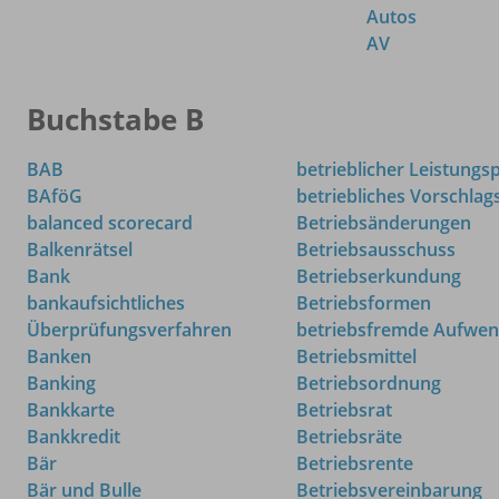
Autos
AV
Buchstabe B
BAB
betrieblicher Leistungs
BAföG
betriebliches Vorschla
balanced scorecard
Betriebsänderungen
Balkenrätsel
Betriebsausschuss
Bank
Betriebserkundung
bankaufsichtliches
Betriebsformen
Überprüfungsverfahren
betriebsfremde Aufwe
Banken
Betriebsmittel
Banking
Betriebsordnung
Bankkarte
Betriebsrat
Bankkredit
Betriebsräte
Bär
Betriebsrente
Bär und Bulle
Betriebsvereinbarung