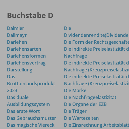
Buchstabe D
Daimler
Die
Dallmayr
Dividendenrendite(Dividenden
Darlehen
Die Form der Rechtsgeschäft
Darlehensarten
Die indirekte Preiselastizität 
Darlehensformen
Nachfrage
Darlehensvertrag
Die indirekte Preiselastizität 
Darstellung
Nachfrage (Kreuzpreiselastizi
Das
Die indirekte Preiselastizität 
Bruttoinlandsprodukt
Nachfrage (Kreuzpreiselastizi
2023
Die Marke
Das duale
Die Nachfrageelastizität
Ausbildungssystem
Die Organe der EZB
Das erste Wort
Die Träger
Das Gebrauchsmuster
Die Wartezeiten
Das magische Viereck
Die Zinsrechnung Arbeitsblat