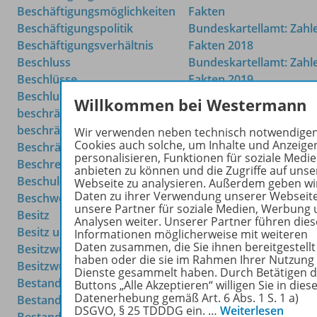
Beschäftigungsmöglichkeiten
Fakten
Beschäftigungspolitik
Bundeskartellamt: Zahl
Beschäftigungsverhältnis
Fakten 2018
Beschluss
Bundeskartellamt: Zahl
Beschlüsse
Fakten 2019
Beschlussfassung
Bundesland
Willkommen bei Westermann
beschränkt
Bundesländer
beschränkte
Bundesländer im Vergle
Wir verwenden neben technisch notwendige
Cookies auch solche, um Inhalte und Anzeige
Beschränkung
Bundesländervergleich
personalisieren, Funktionen für soziale Medi
Beschreibung
Bundesminister
anbieten zu können und die Zugriffe auf unse
Beschuldigte
Bundesministerien
Webseite zu analysieren. Außerdem geben wi
Daten zu ihrer Verwendung unserer Webseit
Beschwerden
Bundesregierung
unsere Partner für soziale Medien, Werbung
Besitz
Bundesschatzbrief-We
Analysen weiter. Unserer Partner führen dies
Besitz und Eigentum
Bundesschatzbriefe
Informationen möglicherweise mit weiteren
Daten zusammen, die Sie ihnen bereitgestellt
Besitzwunsch
Bundesschätzchen
haben oder die sie im Rahmen Ihrer Nutzung
Besitzwünsche
Bundessozialgericht
Dienste gesammelt haben. Durch Betätigen 
Bestandkonten
Bundessteuern
Buttons „Alle Akzeptieren“ willigen Sie in dies
Datenerhebung gemäß Art. 6 Abs. 1 S. 1 a)
Bestandskonten
Bundesurlaubsgesetz
DSGVO, § 25 TDDDG ein.
…
Weiterlesen
Bestandskonten allgemein
Bundeswirtschaftsminis