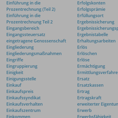
Einführung in die
Erfolgskonten
Prozentrechnung (Teil 2)
Erfolgsprämie
Einführung in die
Erfüllungsort
Prozentrechnung Teil 2
Ergebnissicherung
Eingangsbereich
Ergebnissicherungs
Eingangssteuersatz
Ergebnistabelle
eingetragene Genossenschaft
Erhaltungsarbeiten
Eingliederung
Erlös
Eingliederungsmaßnahmen
Erlöschen
Eingriffe
Erlöse
Eingruppierung
Ermächtigung
Einigkeit
Ermittlungsverfahr
Einigungsstelle
Ersatz
Einkauf
Ersatzkassen
Einkaufspreis
Ertrag
Einkaufssyndikat
Ertragskraft
Einkaufsverhalten
erweiterter Eigentu
Einkaufszentrum
Erwerb
Einkommen
Erwerbsfähigkeit