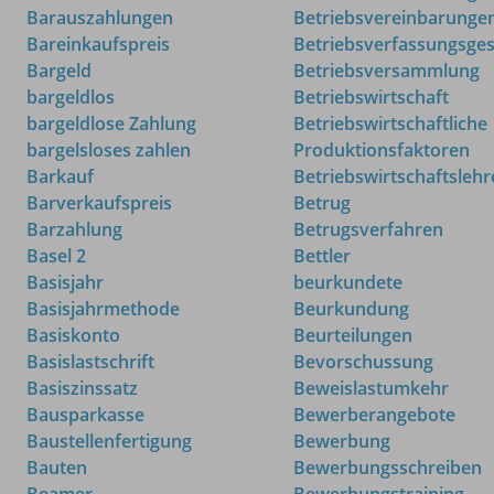
Barauszahlungen
Betriebsvereinbarunge
Bareinkaufspreis
Betriebsverfassungsges
Bargeld
Betriebsversammlung
bargeldlos
Betriebswirtschaft
bargeldlose Zahlung
Betriebswirtschaftliche
bargelsloses zahlen
Produktionsfaktoren
Barkauf
Betriebswirtschaftslehr
Barverkaufspreis
Betrug
Barzahlung
Betrugsverfahren
Basel 2
Bettler
Basisjahr
beurkundete
Basisjahrmethode
Beurkundung
Basiskonto
Beurteilungen
Basislastschrift
Bevorschussung
Basiszinssatz
Beweislastumkehr
Bausparkasse
Bewerberangebote
Baustellenfertigung
Bewerbung
Bauten
Bewerbungsschreiben
Beamer
Bewerbungstraining