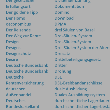
Der gesetzliche
Dividendenzahlung
Erfüllungsort
Dokumentation
Der goldene Tipp
Domino
Der Homo
Download
oeconomicus
DPMA
Der Reisende
drei Säulen von Basel
Der Weg zur Rente
Drei-Säulen- System
Design
Drei-Säulen-System
Designs
Drei-Säulen-System der Alter
Designschutz
Dreisatz
Desire
Drittelbeteiligungsgesetz
Deutsche Bundesbank
Dritter
Deutsche Bundesbank
Drohung
Deutsche
DSL
Rentenversicherung
DSL-Breitbandanschlüsse
deutscher
duale Ausbildung
Außenhandel
Duales Ausbildungssystem
Deutsches
durchschnittliche Lagerdauer
Bundeskartellamt
durchschnittlicher Lagerbest