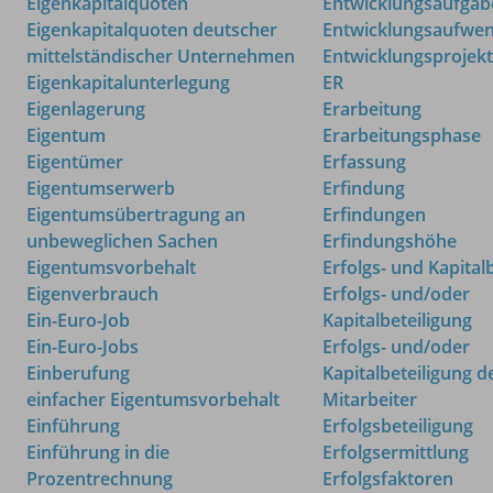
Eigenkapitalquoten
Entwicklungsaufgab
Eigenkapitalquoten deutscher
Entwicklungsaufwe
mittelständischer Unternehmen
Entwicklungsprojek
Eigenkapitalunterlegung
ER
Eigenlagerung
Erarbeitung
Eigentum
Erarbeitungsphase
Eigentümer
Erfassung
Eigentumserwerb
Erfindung
Eigentumsübertragung an
Erfindungen
unbeweglichen Sachen
Erfindungshöhe
Eigentumsvorbehalt
Erfolgs- und Kapital
Eigenverbrauch
Erfolgs- und/oder
Ein-Euro-Job
Kapitalbeteiligung
Ein-Euro-Jobs
Erfolgs- und/oder
Einberufung
Kapitalbeteiligung d
einfacher Eigentumsvorbehalt
Mitarbeiter
Einführung
Erfolgsbeteiligung
Einführung in die
Erfolgsermittlung
Prozentrechnung
Erfolgsfaktoren