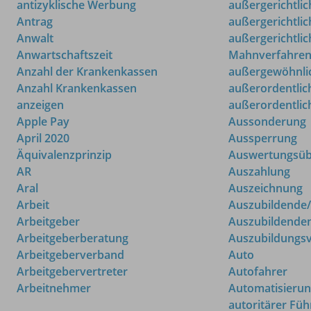
antizyklische Werbung
außergerichtlic
Antrag
außergerichtlic
Anwalt
außergerichtlic
Anwartschaftszeit
Mahnverfahre
Anzahl der Krankenkassen
außergewöhnli
Anzahl Krankenkassen
außerordentli
anzeigen
außerordentli
Apple Pay
Aussonderung
April 2020
Aussperrung
Äquivalenzprinzip
Auswertungsüb
AR
Auszahlung
Aral
Auszeichnung
Arbeit
Auszubildende/
Arbeitgeber
Auszubildenden
Arbeitgeberberatung
Auszubildungs
Arbeitgeberverband
Auto
Arbeitgebervertreter
Autofahrer
Arbeitnehmer
Automatisieru
autoritärer Füh