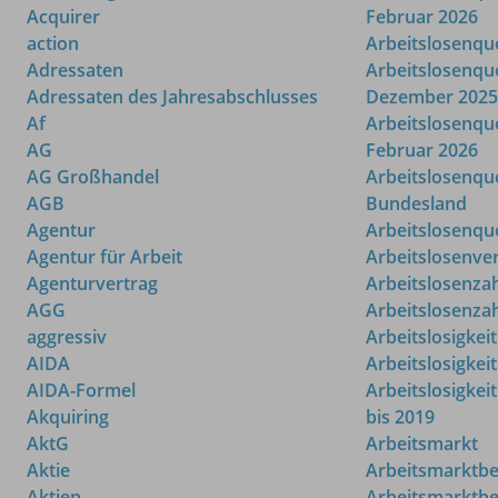
Acquirer
Februar 2026
action
Arbeitslosenqu
Adressaten
Arbeitslosenqu
Adressaten des Jahresabschlusses
Dezember 2025
Af
Arbeitslosenqu
AG
Februar 2026
AG Großhandel
Arbeitslosenqu
AGB
Bundesland
Agentur
Arbeitslosenqu
Agentur für Arbeit
Arbeitslosenve
Agenturvertrag
Arbeitslosenza
AGG
Arbeitslosenza
aggressiv
Arbeitslosigkeit
AIDA
Arbeitslosigkei
AIDA-Formel
Arbeitslosigkei
Akquiring
bis 2019
AktG
Arbeitsmarkt
Aktie
Arbeitsmarktb
Aktien
Arbeitsmarktbe