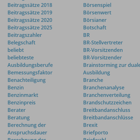
Beitragssätze 2018
Börsenspiel
Beitragssätze 2019
Börsenwert
Beitragssätze 2020
Börsianer
Beitragssätze 2025
Botschaft
Beitragszahler
BR
Belegschaft
BR-Stellvertreter
beliebt
BR-Vorsitzenden
beliebteste
BR-Vorsitzender
Ausbildungsberufe
Brainstorming zur dual
Bemessungsfaktor
Ausbildung
Benachteiligung
Branche
Benzin
Branchenanalyse
Benzinmarkt
Branchenverteilung
Benzinpreis
Brandschutzzeichen
Berater
Breitbandanschluss
Beratung
Breitbandanschlüsse
Berechnung der
Brexit
Anspruchsdauer
Briefporto
Berechnung der
Briefwahl