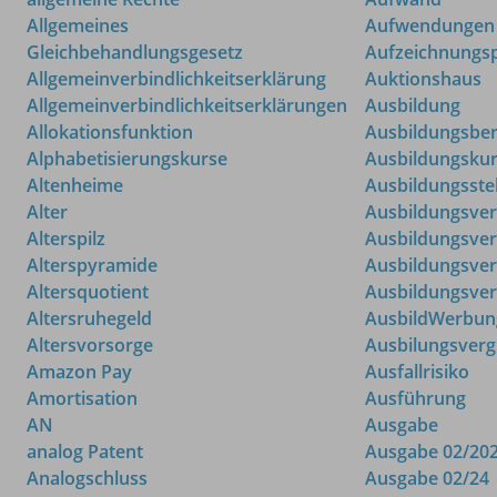
Allgemeines
Aufwendungen
Gleichbehandlungsgesetz
Aufzeichnungsp
Allgemeinverbindlichkeitserklärung
Auktionshaus
Allgemeinverbindlichkeitserklärungen
Ausbildung
Allokationsfunktion
Ausbildungsbe
Alphabetisierungskurse
Ausbildungsku
Altenheime
Ausbildungsste
Alter
Ausbildungsve
Alterspilz
Ausbildungsve
Alterspyramide
Ausbildungsver
Altersquotient
Ausbildungsver
Altersruhegeld
AusbildWerbun
Altersvorsorge
Ausbilungsver
Amazon Pay
Ausfallrisiko
Amortisation
Ausführung
AN
Ausgabe
analog Patent
Ausgabe 02/20
Analogschluss
Ausgabe 02/24