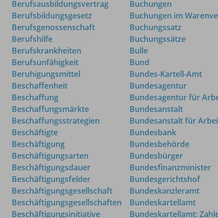
Berufsausbildungsvertrag
Buchungen
Berufsbildungsgesetz
Buchungen im Warenve
Berufsgenossenschaft
Buchungssatz
Berufshilfe
Buchungssätze
Berufskrankheiten
Bulle
Berufsunfähigkeit
Bund
Beruhigungsmittel
Bundes-Kartell-Amt
Beschaffenheit
Bundesagentur
Beschaffung
Bundesagentur für Arbe
Beschaffungsmärkte
Bundesanstalt
Beschaffungsstrategien
Bundesanstalt für Arbei
Beschäftigte
Bundesbank
Beschäftigung
Bundesbehörde
Beschäftigungsarten
Bundesbürger
Beschäftigungsdauer
Bundesfinanzminister
Beschäftigungsfelder
Bundesgerichtshof
Beschäftigungsgesellschaft
Bundeskanzleramt
Beschäftigungsgesellschaften
Bundeskartellamt
Beschäftigungsinitiative
Bundeskartellamt: Zahl