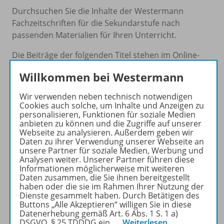
Durchsuchen Sie die Inhalte der Westermann
Fachzeitschriften für die Sekundarstufe nach
passenden Materialien für Ihren Unterricht.
Die Beiträge der folgenden Titel stehen im Online-
Archiv für die Sekundarstufe zum Download zur
Willkommen bei Westermann
Verfügung: Praxis Geschichte, Praxis Geographie,
Geographische Rundschau, Praxis Philosophie &
Wir verwenden neben technisch notwendigen
Ethik, Praxis Deutschunterricht, Praxis Politik &
Cookies auch solche, um Inhalte und Anzeigen zu
personalisieren, Funktionen für soziale Medien
Wirtschaft und Praxis Englisch.
anbieten zu können und die Zugriffe auf unserer
Webseite zu analysieren. Außerdem geben wir
Online-Archiv der Sekundarstufe
Daten zu ihrer Verwendung unserer Webseite an
unsere Partner für soziale Medien, Werbung und
Analysen weiter. Unserer Partner führen diese
Informationen möglicherweise mit weiteren
Daten zusammen, die Sie ihnen bereitgestellt
haben oder die sie im Rahmen Ihrer Nutzung der
Dienste gesammelt haben. Durch Betätigen des
Buttons „Alle Akzeptieren“ willigen Sie in diese
Zur Suche für die Berufsbildung
Datenerhebung gemäß Art. 6 Abs. 1 S. 1 a)
DSGVO, § 25 TDDDG ein.
…
Weiterlesen