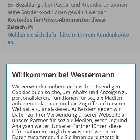
Bei Bezahlung über Paypal und Kreditkarte können
keine Sonderkonditionen gewährt werden.
Kostenlos für Privat-Abonnenten dieser
Zeitschrift
Melden Sie sich dafür bitte mit Ihrem Kundenkonto
an.
Willkommen bei Westermann
Die führende Zeitschrift für
die Unterrichtspraxis!
Wir verwenden neben technisch notwendigen
Cookies auch solche, um Inhalte und Anzeigen zu
Ihr Wegweiser zu den
personalisieren, Funktionen für soziale Medien
wichtigsten Seiten von PRAXIS
anbieten zu können und die Zugriffe auf unserer
Webseite zu analysieren. Außerdem geben wir
GEOGRAPHIE:
Daten zu ihrer Verwendung unserer Webseite an
unsere Partner für soziale Medien, Werbung und
zu den Abo-Angeboten
Analysen weiter. Unserer Partner führen diese
zum Zeitschriftenkiosk
Informationen möglicherweise mit weiteren
Daten zusammen, die Sie ihnen bereitgestellt
zum Online-Archiv