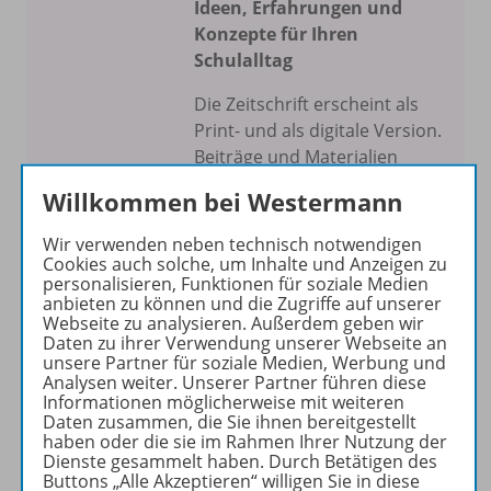
Ideen, Erfahrungen und
Konzepte für Ihren
Schulalltag
Die Zeitschrift erscheint als
Print- und als digitale Version.
Beiträge und Materialien
können im Online-Archiv von
Willkommen bei Westermann
DIE GRUNDSCHULE kostenlos
recherchiert und
Wir verwenden neben technisch notwendigen
heruntergeladen werden (nur
Cookies auch solche, um Inhalte und Anzeigen zu
personalisieren, Funktionen für soziale Medien
für Privatpersonen).
anbieten zu können und die Zugriffe auf unserer
Jetzt kostengünstig
Webseite zu analysieren. Außerdem geben wir
Probelesen oder gleich zum
Daten zu ihrer Verwendung unserer Webseite an
unsere Partner für soziale Medien, Werbung und
Vorteilspreis abonnieren!
Analysen weiter. Unserer Partner führen diese
Informationen möglicherweise mit weiteren
Daten zusammen, die Sie ihnen bereitgestellt
ZU DEN ABO-ANGEBOTEN
haben oder die sie im Rahmen Ihrer Nutzung der
Dienste gesammelt haben. Durch Betätigen des
Buttons „Alle Akzeptieren“ willigen Sie in diese