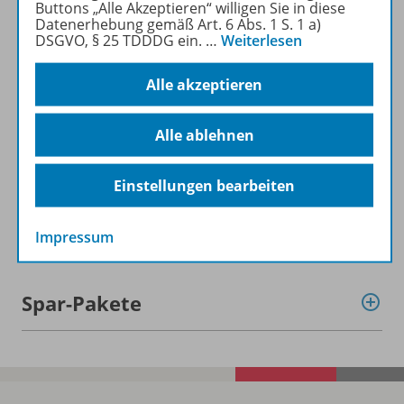
Buttons „Alle Akzeptieren“ willigen Sie in diese
Datenerhebung gemäß Art. 6 Abs. 1 S. 1 a)
DSGVO, § 25 TDDDG ein.
…
Weiterlesen
Alle akzeptieren
Informationen
Alle ablehnen
Beschreibung
Einstellungen bearbeiten
Weitere Inhalte der Ausgabe
Impressum
Spar-Pakete