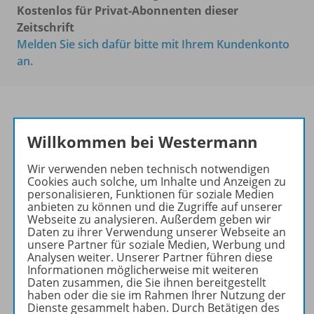
Kostenlos für Privat-Abonnenten dieser
Zeitschrift
Melden Sie sich dafür bitte mit Ihrem Kundenkonto
an.
Willkommen bei Westermann
PRAXIS POLITIK &
WIRTSCHAFT
Wir verwenden neben technisch notwendigen
Cookies auch solche, um Inhalte und Anzeigen zu
Ihr Wegweiser zu den
personalisieren, Funktionen für soziale Medien
wichtigsten Seiten:
anbieten zu können und die Zugriffe auf unserer
Webseite zu analysieren. Außerdem geben wir
zu den Abo-Angeboten
Daten zu ihrer Verwendung unserer Webseite an
zum Zeitschriftenkiosk
unsere Partner für soziale Medien, Werbung und
Analysen weiter. Unserer Partner führen diese
zum Online-Archiv
Informationen möglicherweise mit weiteren
Daten zusammen, die Sie ihnen bereitgestellt
haben oder die sie im Rahmen Ihrer Nutzung der
Mehr zur Zeitschrift
Dienste gesammelt haben. Durch Betätigen des