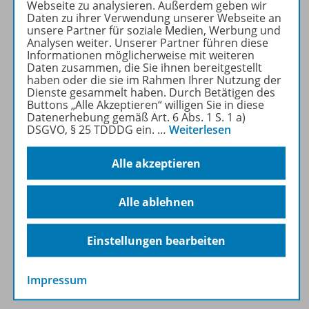
Webseite zu analysieren. Außerdem geben wir
Beiträge und Materialien
Daten zu ihrer Verwendung unserer Webseite an
können im Online-Archiv von
unsere Partner für soziale Medien, Werbung und
Analysen weiter. Unserer Partner führen diese
LERNEN KONKRET kostenlos
Informationen möglicherweise mit weiteren
recherchiert und
Daten zusammen, die Sie ihnen bereitgestellt
heruntergeladen werden (nur
haben oder die sie im Rahmen Ihrer Nutzung der
Dienste gesammelt haben. Durch Betätigen des
für Privatpersonen).
Buttons „Alle Akzeptieren“ willigen Sie in diese
Jetzt kostengünstig
Datenerhebung gemäß Art. 6 Abs. 1 S. 1 a)
Probelesen oder gleich zum
DSGVO, § 25 TDDDG ein.
…
Weiterlesen
Vorteilspreis abonnieren!
Alle akzeptieren
Zu den Angeboten
Alle ablehnen
Einstellungen bearbeiten
Informationen
Impressum