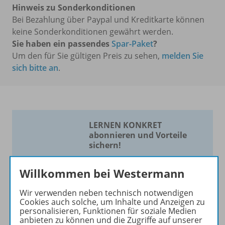
Hinweis zu Sonderkonditionen
Bei Bezahlung über Paypal und Kreditkarte können
keine Sonderkonditionen gewährt werden.
Sie haben ein passendes
Spar-Paket
?
Um den für Sie gültigen Preis zu sehen,
melden Sie
sich bitte an
.
LERNEN KONKRET
abonnieren und Vorteile
sichern!
Bildung im
Willkommen bei Westermann
Förderschwerpunkt geistige
Entwicklung
Wir verwenden neben technisch notwendigen
Cookies auch solche, um Inhalte und Anzeigen zu
Die Zeitschrift erscheint als
personalisieren, Funktionen für soziale Medien
anbieten zu können und die Zugriffe auf unserer
Print- und als digitale Version.