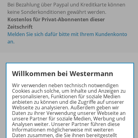
Bei Bezahlung über Paypal und Kreditkarte können
keine Sonderkonditionen gewährt werden.
Kostenlos für Privat-Abonnenten dieser
Zeitschrift
Melden Sie sich dafür bitte mit Ihrem Kundenkonto
an.
Willkommen bei Westermann
Die führende Zeitschrift für
die Unterrichtspraxis!
Wir verwenden neben technisch notwendigen
Cookies auch solche, um Inhalte und Anzeigen zu
Ihr Wegweiser zu den
personalisieren, Funktionen für soziale Medien
wichtigsten Seiten von PRAXIS
anbieten zu können und die Zugriffe auf unserer
Webseite zu analysieren. Außerdem geben wir
GEOGRAPHIE:
Daten zu ihrer Verwendung unserer Webseite an
unsere Partner für soziale Medien, Werbung und
zu den Abo-Angeboten
Analysen weiter. Unserer Partner führen diese
zum Zeitschriftenkiosk
Informationen möglicherweise mit weiteren
Daten zusammen, die Sie ihnen bereitgestellt
zum Online-Archiv