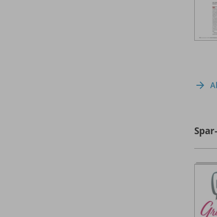
A
Spar