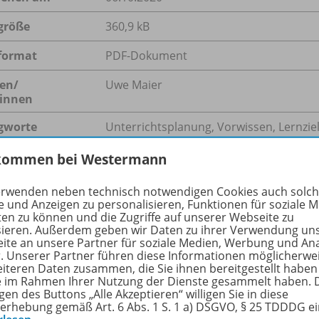
größe
360,9 kB
format
PDF-Dokument
en/
Uwe Maier
innen
gworte
Unterrichtsplanung, Vorwissen, Lernzie
kommen bei Westermann
erwenden neben technisch notwendigen Cookies auch solc
hreibung
e und Anzeigen zu personalisieren, Funktionen für soziale 
ten zu können und die Zugriffe auf unserer Webseite zu
sieren. Außerdem geben wir Daten zu ihrer Verwendung un
ite an unsere Partner für soziale Medien, Werbung und An
stieren zahlreiche Theorien und Modelle, die sich der Unte
r. Unserer Partner führen diese Informationen möglicherwe
eiteren Daten zusammen, die Sie ihnen bereitgestellt haben
te sollten Lehrkräfte dabei jedoch immer beachten – unabhä
ie im Rahmen Ihrer Nutzung der Dienste gesammelt haben. 
elche Altersstufe, ob sie im Präsenzunterricht tätig sind od
gen des Buttons „Alle Akzeptieren“ willigen Sie in diese
erhebung gemäß Art. 6 Abs. 1 S. 1 a) DSGVO, § 25 TDDDG e