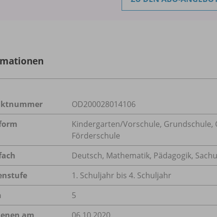
rmationen
uktnummer
OD200028014106
form
Kindergarten/
Vorschule, Grundschule, O
Förderschule
fach
Deutsch
,
Mathematik
,
Pädagogik
,
Sachu
enstufe
1. Schuljahr bis 4. Schuljahr
n
5
ienen am
06.10.2020