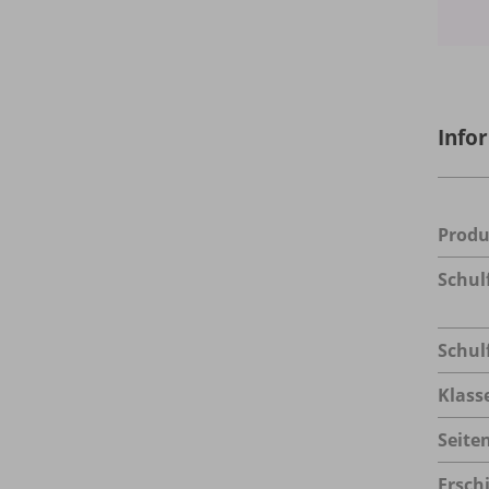
Info
Prod
Schul
Schul
Klass
Seite
Ersch