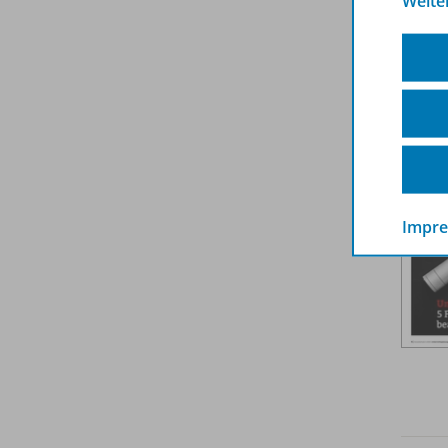
Weite
Weit
Impr