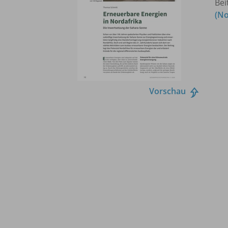
Bei
(N
Vorschau