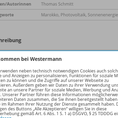
en/
Autorinnen
Thomas Schmitt
gworte
Marokko, Photovoltaik, Sonnenenergi
hreibung
kommen bei Westermann
vor über 100 Jahren spekulierten Physiker und Publizisten 
a-Sonne zur Energiegewinnung und erwarteten langfristig e
erwenden neben technisch notwendigen Cookies auch solc
rien nach Nordafrika. Doch erst seit Beginn des 21. Jahrhund
e und Anzeigen zu personalisieren, Funktionen für soziale 
ten zu können und die Zugriffe auf unserer Webseite zu
usbau erneuerbarer Energien beobachten. Der Beitrag legt 
sieren. Außerdem geben wir Daten zu ihrer Verwendung un
en dar und erläutert Gründe für die regional differenziert
ite an unsere Partner für soziale Medien, Werbung und An
r. Unserer Partner führen diese Informationen möglicherwe
eiteren Daten zusammen, die Sie ihnen bereitgestellt haben
ie im Rahmen Ihrer Nutzung der Dienste gesammelt haben. 
gen des Buttons „Alle Akzeptieren“ willigen Sie in diese
erhebung gemäß Art. 6 Abs. 1 S. 1 a) DSGVO, § 25 TDDDG e
ere Inhalte der Ausgabe