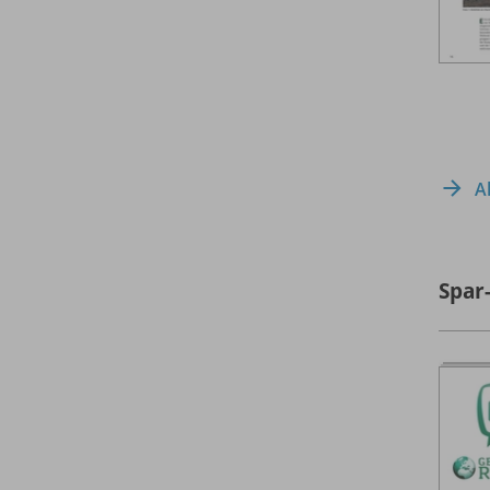
A
Spar