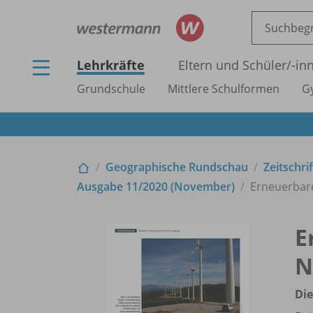
Lehrkräfte
Eltern und Schüler/
-in
Grundschule
Mittlere Schulformen
G
Geographische Rundschau
Zeitschri
Ausgabe 11/
2020 (November)
Erneuerbare
E
N
Die