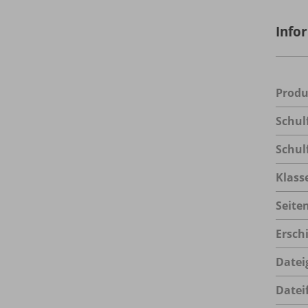
Info
Prod
Schul
Schul
Klass
Seite
Ersch
Datei
Datei