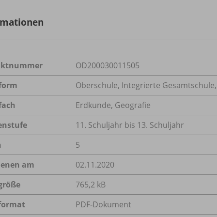
rmationen
uktnummer
OD200030011505
form
Oberschule, Integrierte Gesamtschule
fach
Erdkunde
,
Geografie
enstufe
11. Schuljahr bis 13. Schuljahr
n
5
ienen am
02.11.2020
größe
765,2 kB
format
PDF-Dokument