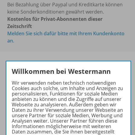
Bei Bezahlung über Paypal und Kreditkarte können
keine Sonderkonditionen gewährt werden.
Kostenlos für Privat-Abonnenten dieser
Zeitschrift
Melden Sie sich dafür bitte mit Ihrem Kundenkonto
an.
Willkommen bei Westermann
Das führende Magazin für
den wissenschaftlichen
Wir verwenden neben technisch notwendigen
Transfer!
Cookies auch solche, um Inhalte und Anzeigen zu
personalisieren, Funktionen für soziale Medien
Ihr Wegweiser zu den
anbieten zu können und die Zugriffe auf unserer
Webseite zu analysieren. Außerdem geben wir
wichtigsten Seiten der GR:
Daten zu ihrer Verwendung unserer Webseite an
unsere Partner für soziale Medien, Werbung und
zu den Abo-Angeboten
Analysen weiter. Unserer Partner führen diese
zum Zeitschriftenkiosk
Informationen möglicherweise mit weiteren
Daten zusammen, die Sie ihnen bereitgestellt
zum Online-Archiv