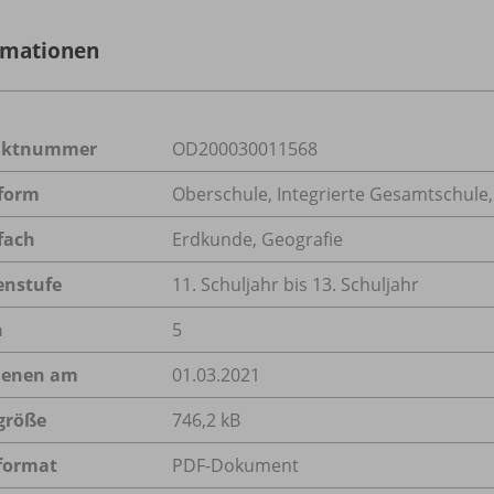
rmationen
uktnummer
OD200030011568
form
Oberschule, Integrierte Gesamtschule
fach
Erdkunde
,
Geografie
enstufe
11. Schuljahr bis 13. Schuljahr
n
5
ienen am
01.03.2021
größe
746,2 kB
format
PDF-Dokument