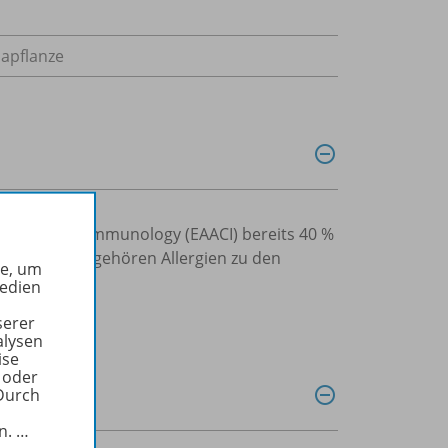
apflanze
nd Clinical Immunology (EAACI) bereits 40 %
ffen. Damit gehören Allergien zu den
he, um
Medien
serer
alysen
ise
 oder
Durch
in.
…