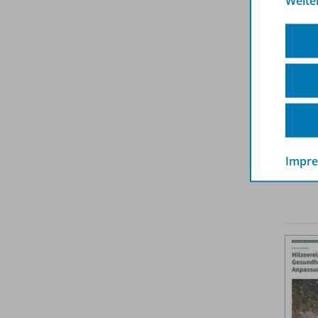
Weite
Impr