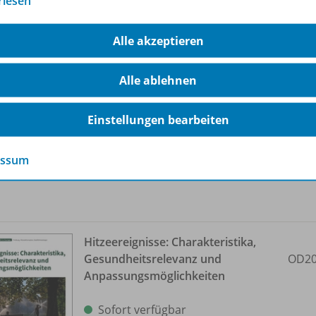
rlesen
Klimawandel und Gesundheit in
Europa
OD20
Alle akzeptieren
Sofort verfügbar
Alle ablehnen
Dateiformat:
PDF-Dokument
Klassenstufen:
11. Schuljahr bis 13.
Einstellungen bearbeiten
Schuljahr
essum
Hitzeereignisse: Charakteristika,
Gesundheitsrelevanz und
OD20
Anpassungsmöglichkeiten
Sofort verfügbar