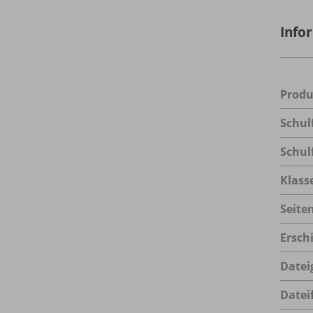
Info
Prod
Schul
Schul
Klass
Seite
Ersch
Datei
Datei