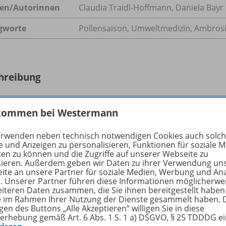
en/
Autorinnen
Claudia Traidl-Hoffmann, Daniela Bayr
gworte
Pollensaison, Umweltmedizin, Ambrosi
hreibung
kommen bei Westermann
t sind nach Schätzungen der European Academy of Allergy a
uropäischen Bevölkerung von allergischen Symptomen betro
erwenden neben technisch notwendigen Cookies auch solc
gsten chronischen Erkrankungen in den Industriestaaten.
e und Anzeigen zu personalisieren, Funktionen für soziale 
ten zu können und die Zugriffe auf unserer Webseite zu
sieren. Außerdem geben wir Daten zu ihrer Verwendung un
ite an unsere Partner für soziale Medien, Werbung und An
r. Unserer Partner führen diese Informationen möglicherwe
eiteren Daten zusammen, die Sie ihnen bereitgestellt haben
ere Inhalte der Ausgabe
ie im Rahmen Ihrer Nutzung der Dienste gesammelt haben. 
gen des Buttons „Alle Akzeptieren“ willigen Sie in diese
erhebung gemäß Art. 6 Abs. 1 S. 1 a) DSGVO, § 25 TDDDG e