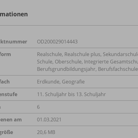
rmationen
uktnummer
OD200029014443
form
Realschule, Realschule plus, Sekundarschule
Schule, Oberschule, Integrierte Gesamtsch
Berufsgrundbildungsjahr, Berufsfachschule,
fach
Erdkunde
,
Geografie
enstufe
11. Schuljahr bis 13. Schuljahr
n
6
ienen am
01.03.2021
größe
20,6 MB