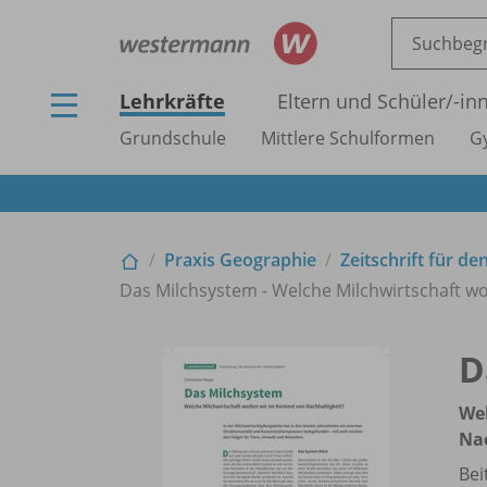
Lehrkräfte
Eltern und Schüler/
-in
Grundschule
Mittlere Schulformen
G
Praxis Geographie
Zeitschrift für de
Das Milchsystem - Welche Milchwirtschaft wo
D
Wel
Nac
Bei