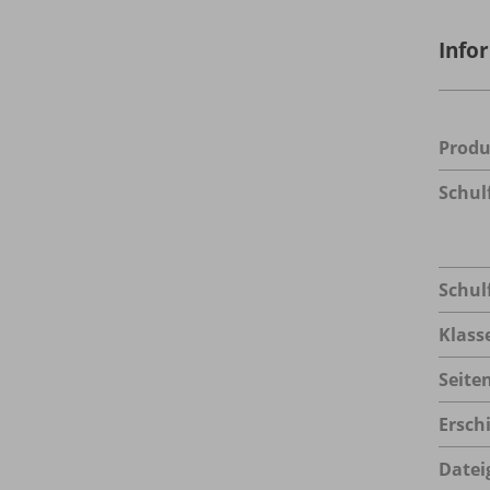
Info
Prod
Schul
Schul
Klass
Seite
Ersch
Datei