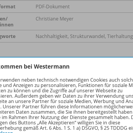
format
PDF-Dokument
en/
Christiane Meyer
innen
gworte
Nachhaltigkeit, Strukturwandel, Tierhaltung
hreibung
kommen bei Westermann
erwenden neben technisch notwendigen Cookies auch solc
e und Anzeigen zu personalisieren, Funktionen für soziale 
r Milchwertschöpfungskette hat in den letzten Jahrzehnten
ten zu können und die Zugriffe auf unserer Webseite zu
sieren. Außerdem geben wir Daten zu ihrer Verwendung un
ntrationsprozess stattgefunden – mit weitreichenden Folge
ite an unsere Partner für soziale Medien, Werbung und An
r. Unserer Partner führen diese Informationen möglicherwe
eiteren Daten zusammen, die Sie ihnen bereitgestellt haben
ie im Rahmen Ihrer Nutzung der Dienste gesammelt haben. 
gen des Buttons „Alle Akzeptieren“ willigen Sie in diese
erhebung gemäß Art. 6 Abs. 1 S. 1 a) DSGVO, § 25 TDDDG e
ere Inhalte der Ausgabe