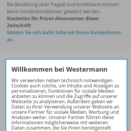
Bei Bezahlung über Paypal und Kreditkarte können
keine Sonderkonditionen gewährt werden.
Kostenlos für Privat-Abonnenten dieser
Zeitschrift
Melden Sie sich dafür bitte mit Ihrem Kundenkonto
an.
Willkommen bei Westermann
Das führende Magazin für
den wissenschaftlichen
Wir verwenden neben technisch notwendigen
Transfer!
Cookies auch solche, um Inhalte und Anzeigen zu
personalisieren, Funktionen für soziale Medien
Ihr Wegweiser zu den
anbieten zu können und die Zugriffe auf unserer
Webseite zu analysieren. Außerdem geben wir
wichtigsten Seiten der GR:
Daten zu ihrer Verwendung unserer Webseite an
unsere Partner für soziale Medien, Werbung und
zu den Abo-Angeboten
Analysen weiter. Unserer Partner führen diese
zum Zeitschriftenkiosk
Informationen möglicherweise mit weiteren
Daten zusammen, die Sie ihnen bereitgestellt
zum Online-Archiv