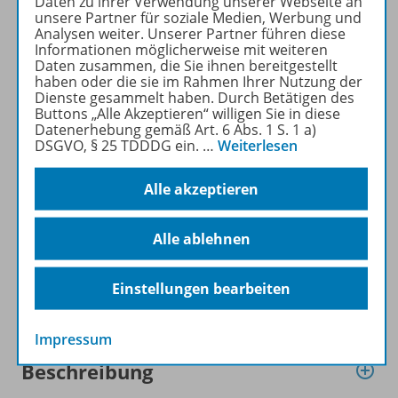
Daten zu ihrer Verwendung unserer Webseite an
LERNEN KONKRET kostenlos
unsere Partner für soziale Medien, Werbung und
Analysen weiter. Unserer Partner führen diese
recherchiert und
Informationen möglicherweise mit weiteren
heruntergeladen werden (nur
Daten zusammen, die Sie ihnen bereitgestellt
für Privatpersonen).
haben oder die sie im Rahmen Ihrer Nutzung der
Dienste gesammelt haben. Durch Betätigen des
Jetzt kostengünstig
Buttons „Alle Akzeptieren“ willigen Sie in diese
Probelesen oder gleich zum
Datenerhebung gemäß Art. 6 Abs. 1 S. 1 a)
Vorteilspreis abonnieren!
DSGVO, § 25 TDDDG ein.
…
Weiterlesen
Zu den Angeboten
Alle akzeptieren
Alle ablehnen
Einstellungen bearbeiten
Informationen
Impressum
Beschreibung