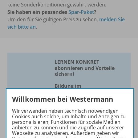
keine Sonderkonditionen gewährt werden.
Sie haben ein passendes
Spar-Paket
?
Um den für Sie gültigen Preis zu sehen,
melden Sie
sich bitte an
.
LERNEN KONKRET
abonnieren und Vorteile
sichern!
Bildung im
Förderschwerpunkt geistige
Willkommen bei Westermann
Entwicklung
Wir verwenden neben technisch notwendigen
Die Zeitschrift erscheint als
Cookies auch solche, um Inhalte und Anzeigen zu
Print- und als digitale Version.
personalisieren, Funktionen für soziale Medien
anbieten zu können und die Zugriffe auf unserer
Beiträge und Materialien
Webseite zu analysieren. Außerdem geben wir
können im Online-Archiv von