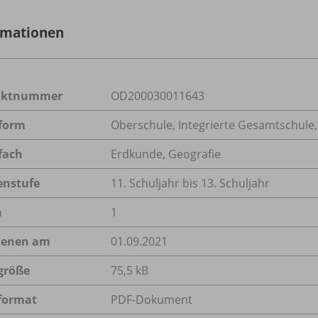
rmationen
uktnummer
OD200030011643
form
Oberschule, Integrierte Gesamtschule
fach
Erdkunde
,
Geografie
enstufe
11. Schuljahr bis 13. Schuljahr
n
1
ienen am
01.09.2021
größe
75,5 kB
format
PDF-Dokument