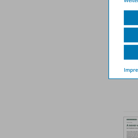
Weite
Impr