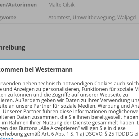
en/
Autorinnen
Malte Cilsik
gworte
Atomtest, Umweltbewegung, Waljagd
hreibung
kommen bei Westermann
rip fürs Leben – und für den Frieden“, so hat Irving Stowe d
tombombentests auf den Aleuten zu stoppen. Als die „Phyll
erwenden neben technisch notwendigen Cookies auch solc
uver aus in See stach, wusste die Crew nicht, dass dieser 
e und Anzeigen zu personalisieren, Funktionen für soziale 
ten zu können und die Zugriffe auf unserer Webseite zu
ren sollte.
sieren. Außerdem geben wir Daten zu ihrer Verwendung un
ite an unsere Partner für soziale Medien, Werbung und An
r. Unserer Partner führen diese Informationen möglicherwe
eiteren Daten zusammen, die Sie ihnen bereitgestellt haben
ie im Rahmen Ihrer Nutzung der Dienste gesammelt haben. 
gen des Buttons „Alle Akzeptieren“ willigen Sie in diese
ere Inhalte der Ausgabe
erhebung gemäß Art. 6 Abs. 1 S. 1 a) DSGVO, § 25 TDDDG e