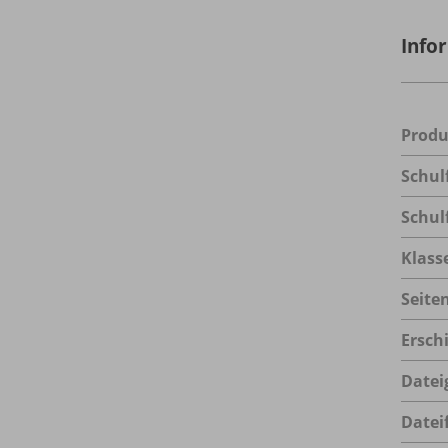
Info
Prod
Schul
Schul
Klass
Seite
Ersch
Datei
Datei