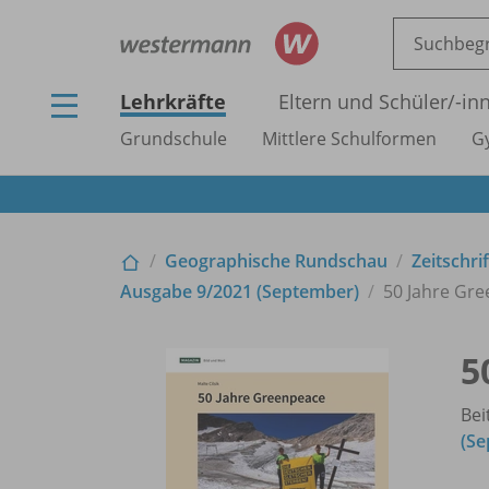
Lehrkräfte
Eltern und Schüler/
-in
Grundschule
Mittlere Schulformen
G
Geographische Rundschau
Zeitschri
Ausgabe 9/
2021 (September)
50 Jahre Gr
5
Bei
(Se