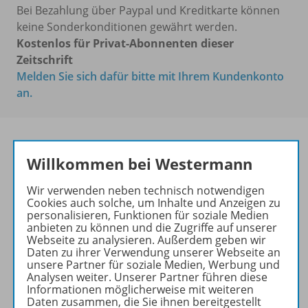
Bei Bezahlung über Paypal und Kreditkarte können
keine Sonderkonditionen gewährt werden.
Kostenlos für Privat-Abonnenten dieser
Zeitschrift
Melden Sie sich dafür bitte mit Ihrem Kundenkonto
an.
Willkommen bei Westermann
Die führende Zeitschrift für
die Unterrichtspraxis!
Wir verwenden neben technisch notwendigen
Cookies auch solche, um Inhalte und Anzeigen zu
Ihr Wegweiser zu den
personalisieren, Funktionen für soziale Medien
wichtigsten Seiten von PRAXIS
anbieten zu können und die Zugriffe auf unserer
Webseite zu analysieren. Außerdem geben wir
GEOGRAPHIE:
Daten zu ihrer Verwendung unserer Webseite an
unsere Partner für soziale Medien, Werbung und
zu den Abo-Angeboten
Analysen weiter. Unserer Partner führen diese
zum Zeitschriftenkiosk
Informationen möglicherweise mit weiteren
Daten zusammen, die Sie ihnen bereitgestellt
zum Online-Archiv