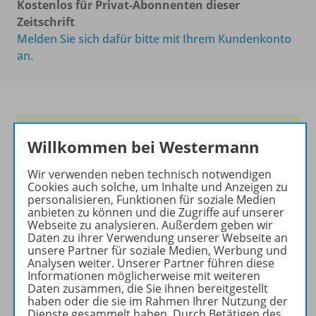
Kostenlos für Privat-Abonnenten dieser
Zeitschrift
Melden Sie sich dafür bitte mit Ihrem Kundenkonto
an.
Das führende Magazin für
Willkommen bei Westermann
den wissenschaftlichen
Transfer!
Wir verwenden neben technisch notwendigen
Cookies auch solche, um Inhalte und Anzeigen zu
Ihr Wegweiser zu den
personalisieren, Funktionen für soziale Medien
wichtigsten Seiten der GR:
anbieten zu können und die Zugriffe auf unserer
Webseite zu analysieren. Außerdem geben wir
zu den Abo-Angeboten
Daten zu ihrer Verwendung unserer Webseite an
unsere Partner für soziale Medien, Werbung und
zum Zeitschriftenkiosk
Analysen weiter. Unserer Partner führen diese
zum Online-Archiv
Informationen möglicherweise mit weiteren
Daten zusammen, die Sie ihnen bereitgestellt
haben oder die sie im Rahmen Ihrer Nutzung der
Mehr zur Zeitschrift
Dienste gesammelt haben. Durch Betätigen des