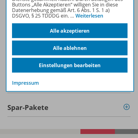
Buttons „Alle Akzeptieren“ willigen Sie in diese
Datenerhebung gemäß Art. 6 Abs. 1 S. 1 a)
DSGVO, § 25 TDDDG ein.
…
Weiterlesen
Alle akzeptieren
Informationen
Alle ablehnen
Beschreibung
Einstellungen bearbeiten
Weitere Inhalte der Ausgabe
Impressum
Spar-Pakete