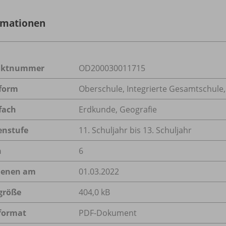
rmationen
uktnummer
OD200030011715
form
Oberschule, Integrierte Gesamtschule
fach
Erdkunde
,
Geografie
enstufe
11. Schuljahr bis 13. Schuljahr
n
6
ienen am
01.03.2022
größe
404,0 kB
format
PDF-Dokument