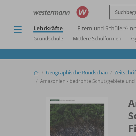
Lehrkräfte
Eltern und Schüler/
-in
Grundschule
Mittlere Schulformen
G
Geographische Rundschau
Zeitschri
Amazonien - bedrohte Schutzgebiete und
A
S
F