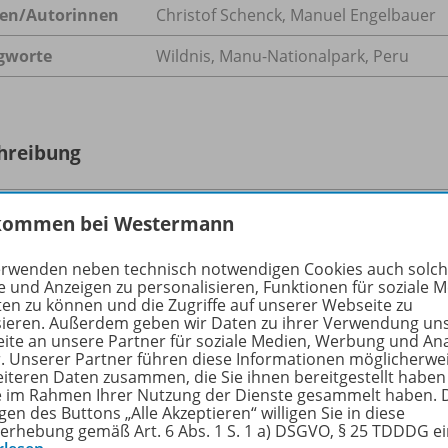
en/
Autorinnen
Christof Schenck, Manuel Engelbauer
gworte
Wildnis, Manu-Nationalpark, Peru
hreibung
kommen bei Westermann
nien nähert sich aufgrund fortschreitender Rodung der Wä
llender Verdunstungsregen kann zur eigenständigen, unauf
erwenden neben technisch notwendigen Cookies auch solc
trophalen Auswirkungen auf das weltweite Klimageschehen. 
e und Anzeigen zu personalisieren, Funktionen für soziale 
ten zu können und die Zugriffe auf unserer Webseite zu
das letzte Bollwerk gegen Holzeinschlag, Feuer, Dämme und
sieren. Außerdem geben wir Daten zu ihrer Verwendung un
ne sichere Basisfinanzierung der Parkbehörden auch in Kris
ite an unsere Partner für soziale Medien, Werbung und An
tiven Finanzierungsmodellen, wie z. B. dem Legacy Landsca
r. Unserer Partner führen diese Informationen möglicherwe
eiteren Daten zusammen, die Sie ihnen bereitgestellt haben
ationale Stiftung, gespeist aus staatlichen und privaten Quel
ie im Rahmen Ihrer Nutzung der Dienste gesammelt haben. 
gen des Buttons „Alle Akzeptieren“ willigen Sie in diese
erhebung gemäß Art. 6 Abs. 1 S. 1 a) DSGVO, § 25 TDDDG e