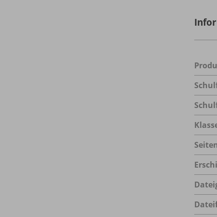
Info
Prod
Schul
Schul
Klass
Seite
Ersch
Datei
Datei