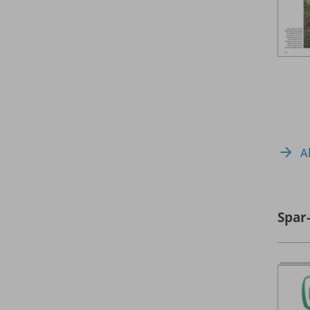
A
Spar