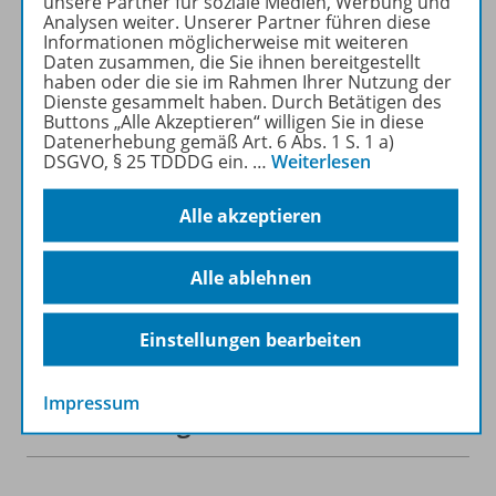
unsere Partner für soziale Medien, Werbung und
recherchiert und
Analysen weiter. Unserer Partner führen diese
heruntergeladen werden (nur
Informationen möglicherweise mit weiteren
für Privatpersonen).
Daten zusammen, die Sie ihnen bereitgestellt
haben oder die sie im Rahmen Ihrer Nutzung der
Jetzt kostengünstig
Dienste gesammelt haben. Durch Betätigen des
Probelesen oder gleich zum
Buttons „Alle Akzeptieren“ willigen Sie in diese
Vorteilspreis abonnieren!
Datenerhebung gemäß Art. 6 Abs. 1 S. 1 a)
DSGVO, § 25 TDDDG ein.
…
Weiterlesen
ZU DEN ABO-ANGEBOTEN
Alle akzeptieren
Alle ablehnen
Informationen
Einstellungen bearbeiten
Impressum
Beschreibung