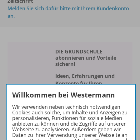
Zeitschrift
Melden Sie sich dafür bitte mit Ihrem Kundenkonto
an.
DIE GRUNDSCHULE
abonnieren und Vorteile
sichern!
Ideen, Erfahrungen und
Konzepte für Ihren
Schulalltag
Willkommen bei Westermann
Die Zeitschrift erscheint als
Wir verwenden neben technisch notwendigen
Print- und als digitale Version.
Cookies auch solche, um Inhalte und Anzeigen zu
personalisieren, Funktionen für soziale Medien
Beiträge und Materialien
anbieten zu können und die Zugriffe auf unserer
können im Online-Archiv von
Webseite zu analysieren. Außerdem geben wir
DIE GRUNDSCHULE kostenlos
Daten zu ihrer Verwendung unserer Webseite an