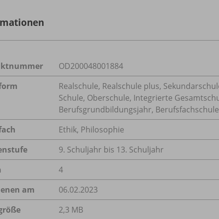
rmationen
uktnummer
OD200048001884
form
Realschule, Realschule plus, Sekundarschule
Schule, Oberschule, Integrierte Gesamtsch
Berufsgrundbildungsjahr, Berufsfachschule,
fach
Ethik
,
Philosophie
enstufe
9. Schuljahr bis 13. Schuljahr
n
4
ienen am
06.02.2023
größe
2,3 MB