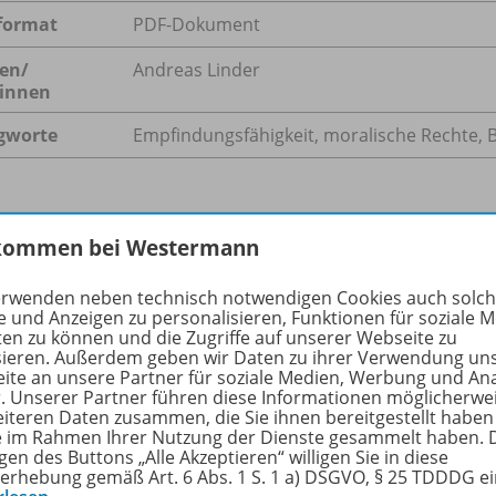
format
PDF-Dokument
en/
Andreas Linder
innen
gworte
Empfindungsfähigkeit, moralische Rechte, 
hreibung
kommen bei Westermann
erwenden neben technisch notwendigen Cookies auch solc
e und Anzeigen zu personalisieren, Funktionen für soziale 
 eines realen Beispiels diskutieren die Schülerinnen und S
ten zu können und die Zugriffe auf unserer Webseite zu
sieren. Außerdem geben wir Daten zu ihrer Verwendung un
ische Rechte zukommen und sich im Umgang mit ihnen dan
ite an unsere Partner für soziale Medien, Werbung und An
en.
r. Unserer Partner führen diese Informationen möglicherwe
eiteren Daten zusammen, die Sie ihnen bereitgestellt haben
ie im Rahmen Ihrer Nutzung der Dienste gesammelt haben. 
gen des Buttons „Alle Akzeptieren“ willigen Sie in diese
erhebung gemäß Art. 6 Abs. 1 S. 1 a) DSGVO, § 25 TDDDG e