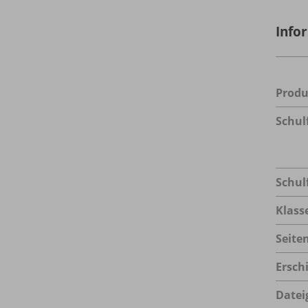
Info
Prod
Schul
Schul
Klass
Seite
Ersch
Datei