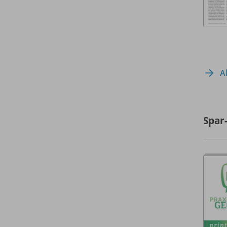
A
Spar