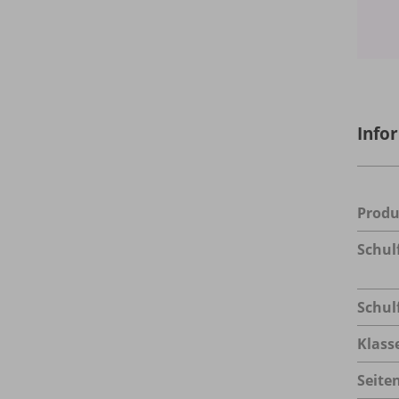
Info
Prod
Schul
Schul
Klass
Seite