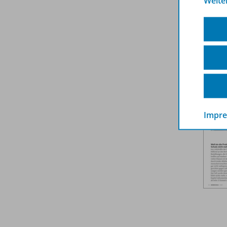
Weite
Weit
Impr