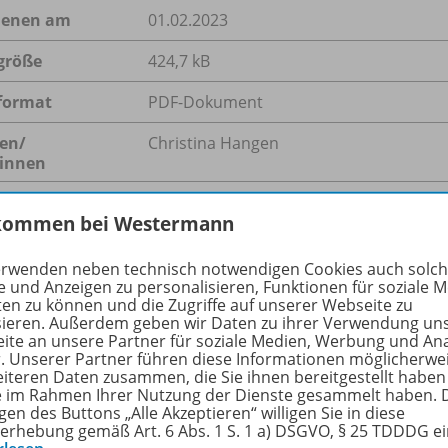
ienen am
01.02.2023
größe
424,7 kB
format
PDF-Dokument
en/
Christina Hangen
innen
gworte
Literatur, Rassismus
kommen bei Westermann
erwenden neben technisch notwendigen Cookies auch solc
e und Anzeigen zu personalisieren, Funktionen für soziale 
hreibung
ten zu können und die Zugriffe auf unserer Webseite zu
sieren. Außerdem geben wir Daten zu ihrer Verwendung un
ite an unsere Partner für soziale Medien, Werbung und An
r. Unserer Partner führen diese Informationen möglicherwe
eiteren Daten zusammen, die Sie ihnen bereitgestellt haben
utsche Öffentlichkeit hat das Thema Rassismus in Büchern z
ie im Rahmen Ihrer Nutzung der Dienste gesammelt haben. 
iert. Wie verbreitet rassistische Stereotype auch noch in ak
gen des Buttons „Alle Akzeptieren“ willigen Sie in diese
ina Hangen. Sie zeigt auf, wie Sie diskriminierende Verknü
erhebung gemäß Art. 6 Abs. 1 S. 1 a) DSGVO, § 25 TDDDG e