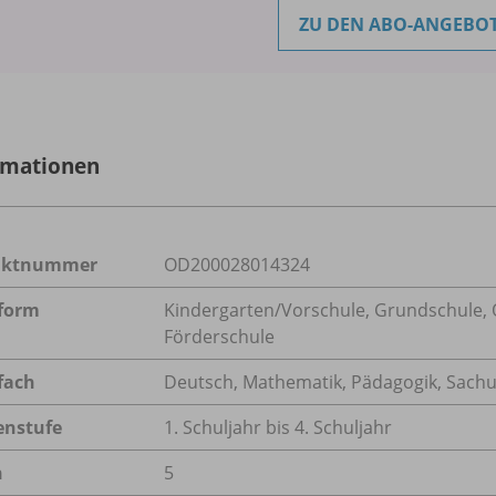
ZU DEN ABO-ANGEBO
rmationen
uktnummer
OD200028014324
form
Kindergarten/
Vorschule, Grundschule, O
Förderschule
fach
Deutsch
,
Mathematik
,
Pädagogik
,
Sachu
enstufe
1. Schuljahr bis 4. Schuljahr
n
5