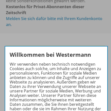
keine Sonderkonditionen gewährt werden.
Kostenlos für Privat-Abonnenten dieser
Zeitschrift
Melden Sie sich dafür bitte mit Ihrem Kundenkonto
an.
Die führende Zeitschrift für
Willkommen bei Westermann
die Unterrichtspraxis!
Wir verwenden neben technisch notwendigen
Ihr Wegweiser zu den
Cookies auch solche, um Inhalte und Anzeigen zu
wichtigsten Seiten von PRAXIS
personalisieren, Funktionen für soziale Medien
anbieten zu können und die Zugriffe auf unserer
GEOGRAPHIE:
Webseite zu analysieren. Außerdem geben wir
Daten zu ihrer Verwendung unserer Webseite an
zu den Abo-Angeboten
unsere Partner für soziale Medien, Werbung und
zum Zeitschriftenkiosk
Analysen weiter. Unserer Partner führen diese
Informationen möglicherweise mit weiteren
zum Online-Archiv
Daten zusammen, die Sie ihnen bereitgestellt
haben oder die sie im Rahmen Ihrer Nutzung der